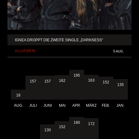
IGNEA DROPPT DIE ZWEITE SINGLE „DARKNESS“
ALLGEMEIN
5 AUG.
195
163
162
157
157
152
135
18
AUG.
JULI
JUNI
MAI
APR.
MÄRZ
FEB.
JAN.
180
172
152
130