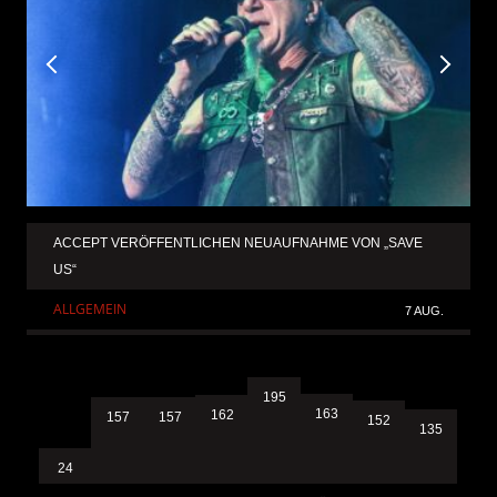
ACCEPT VERÖFFENTLICHEN NEUAUFNAHME VON „SAVE
US“
ALLGEMEIN
7 AUG.
195
163
162
157
157
152
135
24