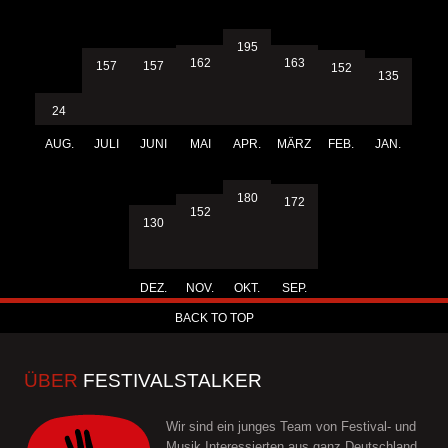
195
163
162
157
157
152
135
24
AUG.
JULI
JUNI
MAI
APR.
MÄRZ
FEB.
JAN.
180
172
152
130
DEZ.
NOV.
OKT.
SEP.
BACK TO TOP
ÜBER
FESTIVALSTALKER
Wir sind ein junges Team von Festival- und
Musik Interessierten aus ganz Deutschland.