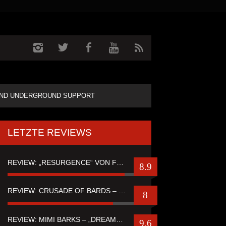
ND UNDERGROUND SUPPORT
LETZTE REVIEWS
REVIEW: „RESURGENCE“ VON FUTURE PALACE
8.9
REVIEW: CRUSADE OF BARDS – “TALES OF DISTANT WORLDS“
8
REVIEW: MIMI BARKS – „DREAMSTATE OF FEAR“
9.6