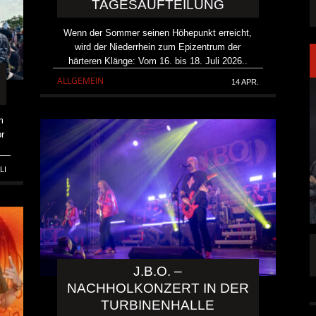
TAGESAUFTEILUNG
Wenn der Sommer seinen Höhepunkt erreicht,
wird der Niederrhein zum Epizentrum der
härteren Klänge: Vom 16. bis 18. Juli 2026..
ALLGEMEIN
14 APR.
m
or
LI
LAKEN DIREKT
PRONG VERÖFFENTLICHEN NEUE SINGLE
„THE BANNER“
J.B.O. –
NACHHOLKONZERT IN DER
ALLGEMEIN
5 AUG.
5 AUG.
TURBINENHALLE