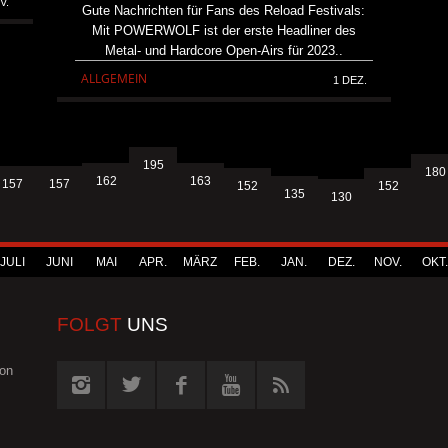
V.
Gute Nachrichten für Fans des Reload Festivals:
Mit POWERWOLF ist der erste Headliner des
Metal- und Hardcore Open-Airs für 2023..
ALLGEMEIN
1 DEZ.
195
180
163
162
157
157
152
152
135
130
JULI
JUNI
MAI
APR.
MÄRZ
FEB.
JAN.
DEZ.
NOV.
OKT.
FOLGT
UNS
von