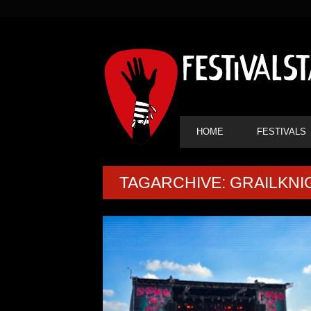
SEKUNDÄRE
NAVIGATION
HAUPT-
HOME
FESTIVALS
NAVIGATION
TAGARCHIVE: GRAILKNI