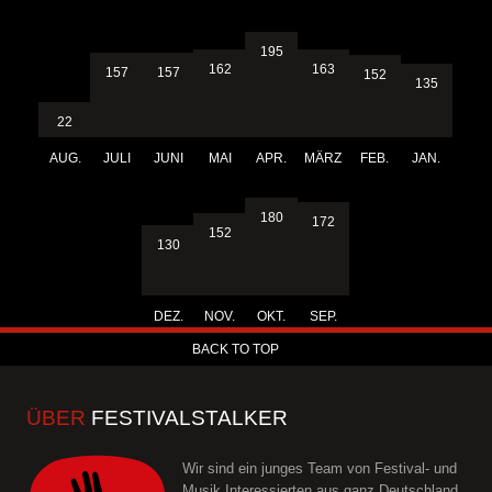
195
163
162
157
157
152
135
22
AUG.
JULI
JUNI
MAI
APR.
MÄRZ
FEB.
JAN.
180
172
152
130
DEZ.
NOV.
OKT.
SEP.
BACK TO TOP
ÜBER
FESTIVALSTALKER
Wir sind ein junges Team von Festival- und
Musik Interessierten aus ganz Deutschland.