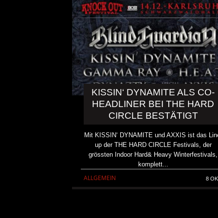
KISSIN‘ DYNAMITE ALS CO-
HEADLINER BEI THE HARD
CIRCLE BESTÄTIGT
Mit KISSIN‘ DYNAMITE und AXXIS ist das Lin
up der THE HARD CIRCLE Festivals, der
grössten Indoor Hard& Heavy Winterfestivals,
komplett...
KRIS BARRAS BAND VERÖ
ALLGEMEIN
8 OK
NEUE SINGLE „BEAUTIFUL
ALLGEMEIN