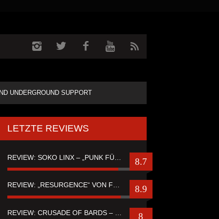
ND UNDERGROUND SUPPORT
LETZTE REVIEWS
REVIEW: SOKO LINX – „PUNK FÜR LEUTE, DIE PUNK HASZEN“
8.7
REVIEW: „RESURGENCE“ VON FUTURE PALACE
8.9
REVIEW: CRUSADE OF BARDS – “TALES OF DISTANT WORLDS“
8