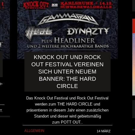
KNOCK OUT UND ROCK
OUT FESTIVAL VEREINEN
SICH UNTER NEUEM
BANNER: THE HARD
e-
CIRCLE
Das Knock Out Festival und Rock Out Festival
werden zum THE HARD CIRCLE und
FFENTLICHT
IGNEA DROPPT DIE ZWEITE SINGLE
präsentieren in diesem Jahr einen zusätzlichen
T.
„DARKNESS“
Standort und dieser wird gebietsmäßig
zum POTT OUT..
ALLGEMEIN
6 AUG.
5 AUG.
ALLGEMEIN
14 MÄRZ