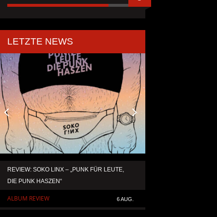
LETZTE NEWS
REVIEW: SOKO LINX – „PUNK FÜR LEUTE,
KAI HANSEN DIE ZW
DIE PUNK HASZEN“
TO LIFE“ AUS SEIN
SOLOALBUM „BORN 
ALBUM REVIEW
6 AUG.
ALLGEMEIN