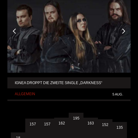
IGNEA DROPPT DIE ZWEITE SINGLE „DARKNESS“
ALLGEMEIN
5 AUG.
195
163
162
157
157
152
135