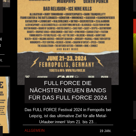
4
t
R.
FULL FORCE DIE
NÄCHSTEN NEUEN BANDS
FÜR DAS FULL FORCE 2024
NK FÜR LEUTE,
KAI HANSEN DIE ZWEITE SINGLE „WELCOME
Das FULL FORCE Festival 2024 in Ferropolis bei
TO LIFE“ AUS SEINEM KOMMENDEN
Leipzig, ist das ultimative Ziel für alle Metal-
SOLOALBUM „BORN WITH A HAMMER“
Urlauber:innen! Vom 21. bis 23...
6 AUG.
ALLGEMEIN
19 JAN.
ALLGEMEIN
6 AUG.