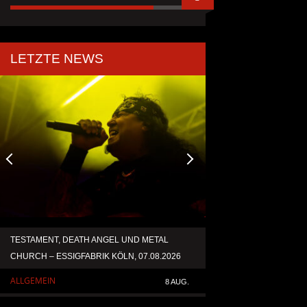
LETZTE NEWS
TESTAMENT, DEATH ANGEL UND METAL
ACCEPT VERÖFFENT
CHURCH – ESSIGFABRIK KÖLN, 07.08.2026
NEUAUFNAHME VON 
ALLGEMEIN
ALLGEMEIN
8 AUG.