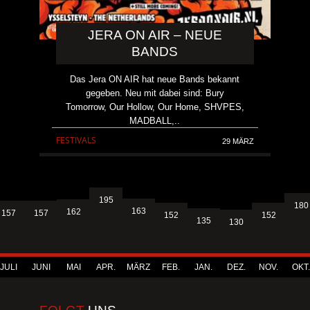
JERA ON AIR – NEUE
BANDS
Das Jera ON AIR hat neue Bands bekannt
gegeben. Neu mit dabei sind: Bury
Tomorrow, Our Hollow, Our Home, SHVPES,
MADBALL,..
FESTIVALS
29 MÄRZ
195
180
163
162
157
157
152
152
135
130
JULI
JUNI
MAI
APR.
MÄRZ
FEB.
JAN.
DEZ.
NOV.
OKT.