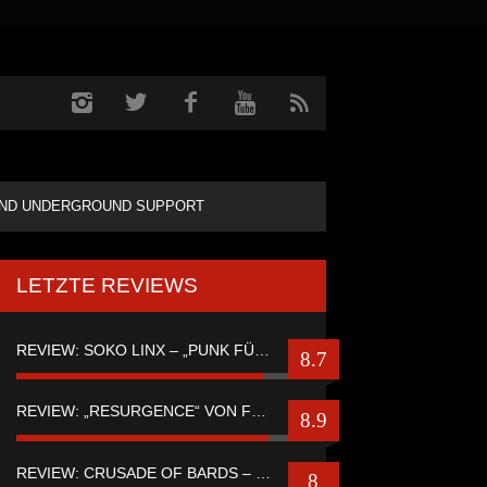
ND UNDERGROUND SUPPORT
LETZTE REVIEWS
REVIEW: SOKO LINX – „PUNK FÜR LEUTE, DIE PUNK HASZEN“
8.7
REVIEW: „RESURGENCE“ VON FUTURE PALACE
8.9
REVIEW: CRUSADE OF BARDS – “TALES OF DISTANT WORLDS“
8