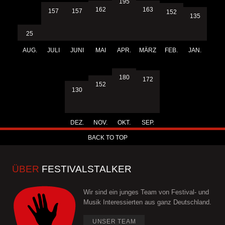
195
163
162
157
157
152
135
25
AUG.
JULI
JUNI
MAI
APR.
MÄRZ
FEB.
JAN.
180
172
152
130
DEZ.
NOV.
OKT.
SEP.
BACK TO TOP
ÜBER
FESTIVALSTALKER
Wir sind ein junges Team von Festival- und
Musik Interessierten aus ganz Deutschland.
UNSER TEAM