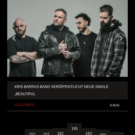
KRIS BARRAS BAND VERÖFFENTLICHT NEUE SINGLE
„BEAUTIFUL
ALLGEMEIN
6 AUG.
195
163
162
157
157
152