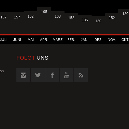
195
180
163
162
157
157
152
152
135
130
JULI
JUNI
MAI
APR.
MÄRZ
FEB.
JAN.
DEZ.
NOV.
OKT.
FOLGT
UNS
von