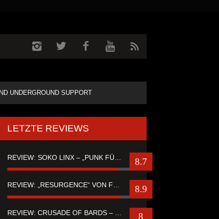
ND UNDERGROUND SUPPORT
LETZTE REVIEWS
REVIEW: SOKO LINX – „PUNK FÜR LEUTE, DIE PUNK HASZEN“
8.7
REVIEW: „RESURGENCE“ VON FUTURE PALACE
8.9
REVIEW: CRUSADE OF BARDS – “TALES OF DISTANT WORLDS“
8