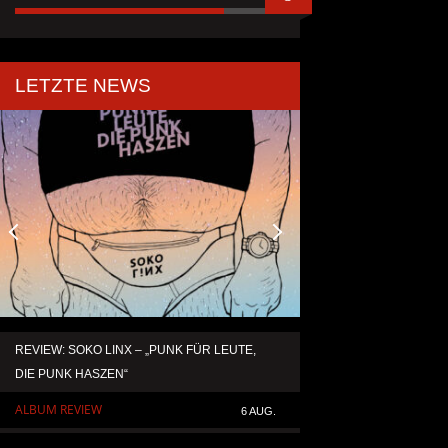
LETZTE NEWS
REVIEW: SOKO LINX – „PUNK FÜR LEUTE,
KAI HANSEN DIE ZW
DIE PUNK HASZEN“
TO LIFE“ AUS SEIN
SOLOALBUM „BORN 
ALBUM REVIEW
6 AUG.
ALLGEMEIN