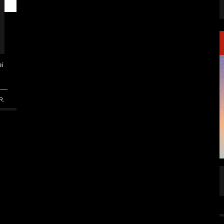
i
R.
FFENTLICHT
IGNEA DROPPT DIE ZWEITE SINGLE
„DARKNESS“
ALLGEMEIN
6 AUG.
5 AUG.