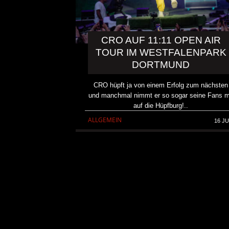
CRO AUF 11:11 OPEN AIR
TOUR IM WESTFALENPARK
DORTMUND
CRO hüpft ja von einem Erfolg zum nächsten
und manchmal nimmt er so sogar seine Fans m
auf die Hüpfburg!..
ALLGEMEIN
16 JU
REVIEW: SOKO LINX – „PU
DIE PUNK HASZEN“
ALBUM REVIEW