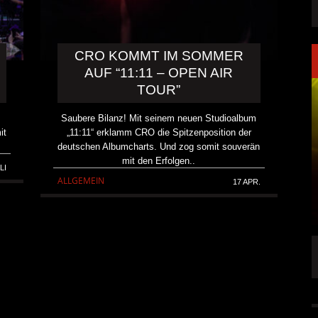
CRO KOMMT IM SOMMER
AUF “11:11 – OPEN AIR
TOUR”
Saubere Bilanz! Mit seinem neuen Studioalbum
it
„11:11“ erklamm CRO die Spitzenposition der
deutschen Albumcharts. Und zog somit souverän
mit den Erfolgen..
LI
ALLGEMEIN
17 APR.
NK FÜR LEUTE,
KAI HANSEN DIE ZWEITE SINGLE „WELCOME
TO LIFE“ AUS SEINEM KOMMENDEN
SOLOALBUM „BORN WITH A HAMMER“
6 AUG.
ALLGEMEIN
6 AUG.