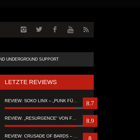
ND UNDERGROUND SUPPORT
LETZTE REVIEWS
REVIEW: SOKO LINX – „PUNK FÜR LEUTE, DIE PUNK HASZEN“
8.7
REVIEW: „RESURGENCE“ VON FUTURE PALACE
8.9
REVIEW: CRUSADE OF BARDS – “TALES OF DISTANT WORLDS“
8