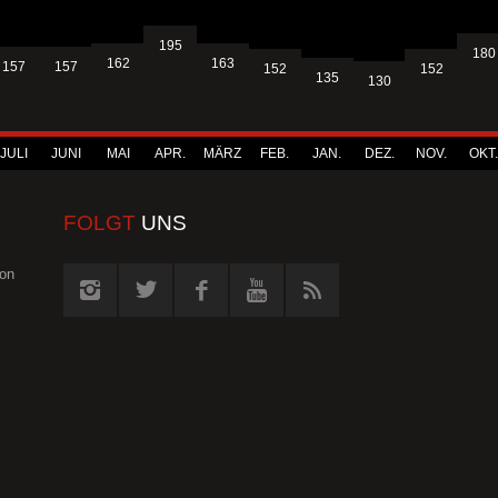
195
180
163
162
157
157
152
152
135
130
JULI
JUNI
MAI
APR.
MÄRZ
FEB.
JAN.
DEZ.
NOV.
OKT.
FOLGT
UNS
von