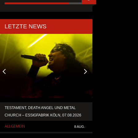
LETZTE NEWS
TESTAMENT, DEATH ANGEL UND METAL
ACCEPT VERÖFFENT
CHURCH – ESSIGFABRIK KÖLN, 07.08.2026
NEUAUFNAHME VON 
ALLGEMEIN
ALLGEMEIN
8 AUG.