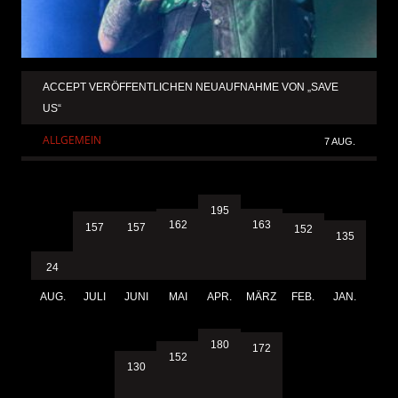
ACCEPT VERÖFFENTLICHEN NEUAUFNAHME VON „SAVE
US“
ALLGEMEIN
7 AUG.
195
163
162
157
157
152
135
24
AUG.
JULI
JUNI
MAI
APR.
MÄRZ
FEB.
JAN.
180
172
152
130