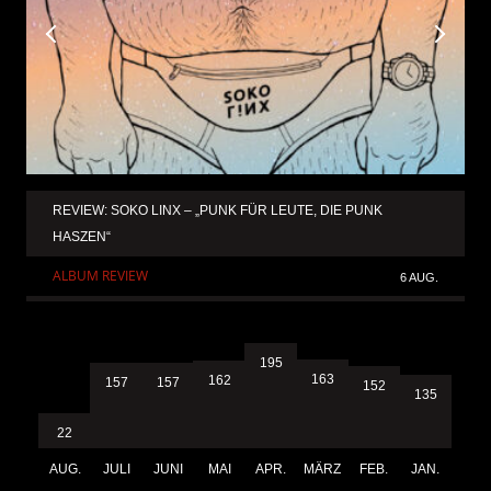
REVIEW: SOKO LINX – „PUNK FÜR LEUTE, DIE PUNK
HASZEN“
ALBUM REVIEW
6 AUG.
195
163
162
157
157
152
135
22
AUG.
JULI
JUNI
MAI
APR.
MÄRZ
FEB.
JAN.