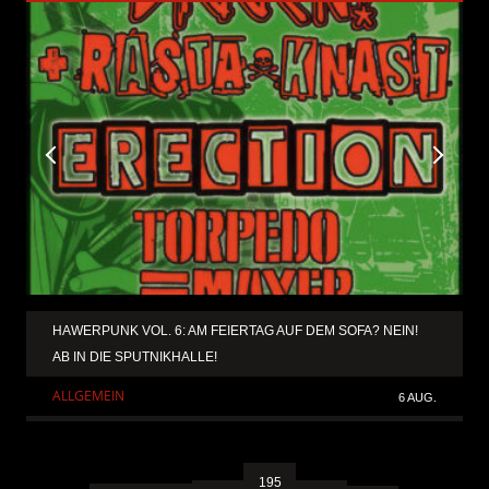
HAWERPUNK VOL. 6: AM FEIERTAG AUF DEM SOFA? NEIN!
AB IN DIE SPUTNIKHALLE!
ALLGEMEIN
6 AUG.
195