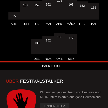
195
163
162
157
157
152
135
25
AUG.
JULI
JUNI
MAI
APR.
MÄRZ
FEB.
JAN.
180
172
152
130
DEZ.
NOV.
OKT.
SEP.
BACK TO TOP
ÜBER
FESTIVALSTALKER
Wir sind ein junges Team von Festival- und
Musik Interessierten aus ganz Deutschland.
UNSER TEAM