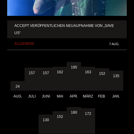
ACCEPT VERÖFFENTLICHEN NEUAUFNAHME VON „SAVE
US“
ALLGEMEIN
7 AUG.
195
163
162
157
157
152
135
24
AUG.
JULI
JUNI
MAI
APR.
MÄRZ
FEB.
JAN.
180
172
152
130