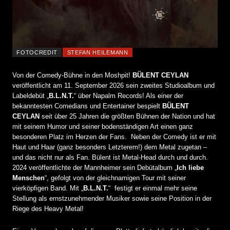
FOTOCREDIT
STEFAN HEILEMANN
Von der Comedy-Bühne in den Moshpit!
BÜLENT CEYLAN
veröffentlicht am 11. September 2026 sein zweites Studioalbum und
Labeldebüt „
B.L.N.T.
“ über Napalm Records! Als einer der
bekanntesten Comedians und Entertainer bespielt
BÜLENT
CEYLAN
seit über 25 Jahren die größten Bühnen der Nation und hat
mit seinem Humor und seiner bodenständigen Art einen ganz
besonderen Platz im Herzen der Fans. Neben der Comedy ist er mit
Haut und Haar (ganz besonders Letzterem!) dem Metal zugetan –
und das nicht nur als Fan. Bülent ist Metal-Head durch und durch.
2024 veröffentlichte der Mannheimer sein Debütalbum „
Ich liebe
Menschen
“, gefolgt von der gleichnamigen Tour mit seiner
vierköpfigen Band. Mit „
B.L.N.T.
“ festigt er einmal mehr seine
Stellung als ernstzunehmender Musiker sowie seine Position in der
Riege des Heavy Metal!