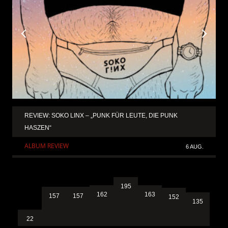
REVIEW: SOKO LINX – „PUNK FÜR LEUTE, DIE PUNK
HASZEN“
ALBUM REVIEW
6 AUG.
195
163
162
157
157
152
135
22