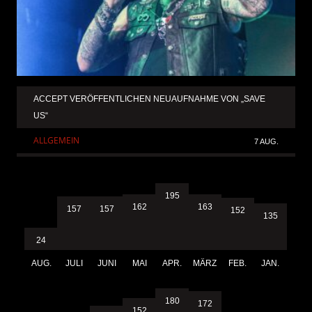
ACCEPT VERÖFFENTLICHEN NEUAUFNAHME VON „SAVE
US“
ALLGEMEIN
7 AUG.
195
163
162
157
157
152
135
24
AUG.
JULI
JUNI
MAI
APR.
MÄRZ
FEB.
JAN.
180
172
152