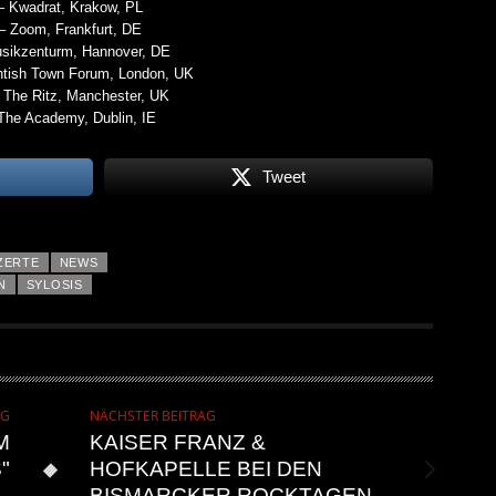
– Kwadrat, Krakow, PL
– Zoom, Frankfurt, DE
usikzenturm, Hannover, DE
ntish Town Forum, London, UK
 The Ritz, Manchester, UK
The Academy, Dublin, IE
Tweet
ZERTE
NEWS
N
SYLOSIS
AG
NÄCHSTER BEITRAG
M
KAISER FRANZ &
"
HOFKAPELLE BEI DEN
BISMARCKER ROCKTAGEN