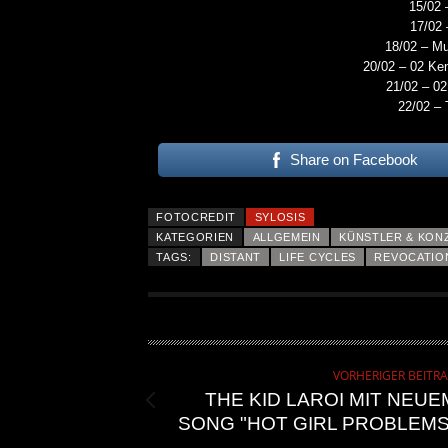
15/02 
17/02 
18/02 – M
20/02 – 02 Ke
21/02 – 02
22/02 – 
Share on Facebook
FOTOCREDIT
SYLOSIS
KATEGORIEN
ALLGEMEIN
KÜNSTLER & KON
TAGS:
DISTANT
LIFE CYCLES
REVOCATIO
VORHERIGER BEITR
THE KID LAROI MIT NEUE
SONG "HOT GIRL PROBLEMS