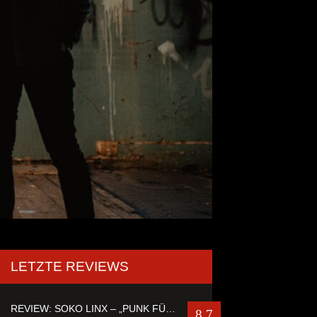
LETZTE REVIEWS
REVIEW: SOKO LINX – „PUNK FÜR LEUTE, DIE PUNK HASZEN“
8.7