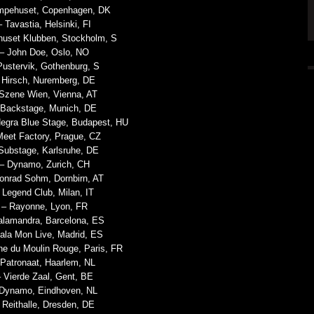
mpehuset, Copenhagen, DK
FFENTLICHT
IGNEA DROPPT DIE ZWEITE SINGLE
 Tavastia, Helsinki, FI
„DARKNESS“
huset Klubben, Stockholm, S
ALLGEMEIN
 – John Doe, Oslo, NO
6 AUG.
5 AUG.
Pustervik, Gothenburg, S
 Hirsch, Nuremberg, DE
 Szene Wien, Vienna, AT
 Backstage, Munich, DE
Negra Blue Stage, Budapest, HU
Meet Factory, Prague, CZ
Substage, Karlsruhe, DE
 – Dynamo, Zurich, CH
onrad Sohm, Dornbirn, AT
 Legend Club, Milan, IT
 – Rayonne, Lyon, FR
alamandra, Barcelona, ES
ala Mon Live, Madrid, ES
ne du Moulin Rouge, Paris, FR
 Patronaat, Haarlem, NL
– Vierde Zaal, Gent, BE
 Dynamo, Eindhoven, NL
 Reithalle, Dresden, DE