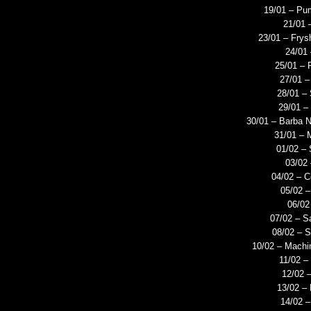
19/01 – Pu
KRIS BARRAS BAND VERÖ
21/01 –
NEUE SINGLE „BEAUTIFUL
23/01 – Frys
ALLGEMEIN
24/01
25/01 – 
27/01 –
28/01 –
29/01 –
30/01 – Barba 
31/01 – 
01/02 – 
03/02
04/02 – C
05/02 –
06/02
07/02 – S
08/02 – S
10/02 – Machi
11/02 –
12/02 
13/02 –
14/02 –