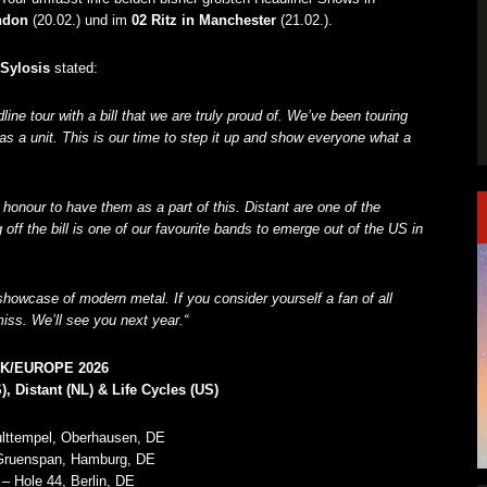
ndon
(20.02.) und im
02 Ritz in Manchester
(21.02.).
Sylosis
stated:
line tour with a bill that we are truly proud of. We’ve been touring
as a unit. This is our time to step it up and show everyone what a
 honour to have them as a part of this. Distant are one of the
ff the bill is one of our favourite bands to emerge out of the US in
howcase of modern metal. If you consider yourself a fan of all
miss. We’ll see you next year.“
K/EUROPE 2026
, Distant (NL) & Life Cycles (US)
ulttempel, Oberhausen, DE
Gruenspan, Hamburg, DE
 – Hole 44, Berlin, DE