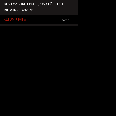
REVIEW: SOKO LINX – „PUNK FÜR LEUTE,
KAI HANSEN DIE ZW
DIE PUNK HASZEN“
TO LIFE“ AUS SEIN
SOLOALBUM „BORN 
ALBUM REVIEW
6 AUG.
ALLGEMEIN