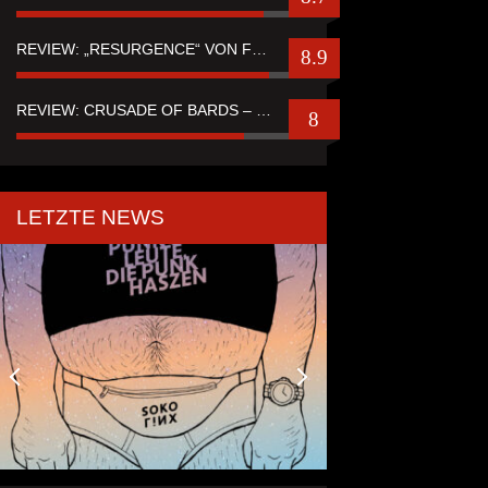
REVIEW: „RESURGENCE“ VON FUTURE PALACE
8.9
REVIEW: CRUSADE OF BARDS – “TALES OF DISTANT WORLDS“
8
LETZTE NEWS