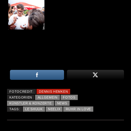
FOTOCREDIT:
DENNIS HEMKEN
KATEGORIEN
ALLGEMEIN
FOTOS
KÜNSTLER & KONZERTE
NEWS
TAGS:
LE SHUUK
NEELIX
RUHR IN LOVE