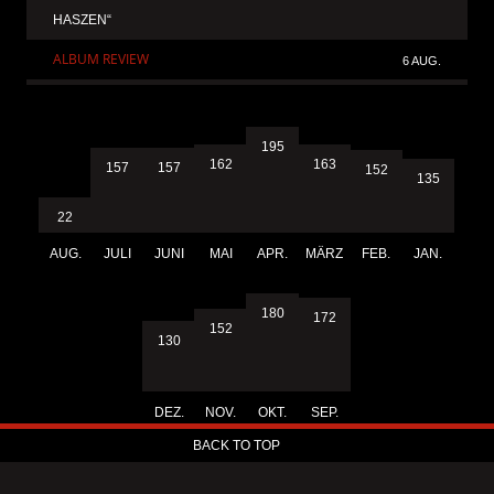
HASZEN“
ALBUM REVIEW
6 AUG.
195
163
162
157
157
152
135
22
AUG.
JULI
JUNI
MAI
APR.
MÄRZ
FEB.
JAN.
180
172
152
130
DEZ.
NOV.
OKT.
SEP.
BACK TO TOP