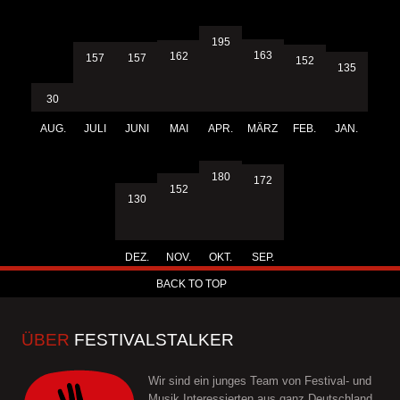
195
163
162
157
157
152
135
30
AUG.
JULI
JUNI
MAI
APR.
MÄRZ
FEB.
JAN.
180
172
152
130
DEZ.
NOV.
OKT.
SEP.
BACK TO TOP
ÜBER
FESTIVALSTALKER
Wir sind ein junges Team von Festival- und
Musik Interessierten aus ganz Deutschland.