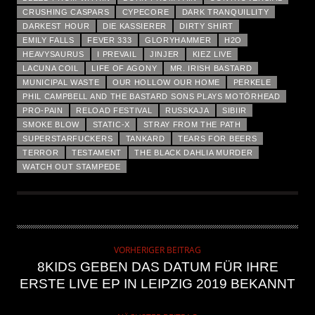
CRUSHING CASPARS
CYPECORE
DARK TRANQUILLITY
DARKEST HOUR
DIE KASSIERER
DIRTY SHIRT
EMILY FALLS
FEVER 333
GLORYHAMMER
H2O
HEAVYSAURUS
I PREVAIL
JINJER
KIEZ LIVE
LACUNA COIL
LIFE OF AGONY
MR. IRISH BASTARD
MUNICIPAL WASTE
OUR HOLLOW OUR HOME
PERKELE
PHIL CAMPBELL AND THE BASTARD SONS PLAYS MOTÖRHEAD
PRO-PAIN
RELOAD FESTIVAL
RUSSKAJA
SIBIIR
SMOKE BLOW
STATIC-X
STRAY FROM THE PATH
SUPERSTARFUCKERS
TANKARD
TEARS FOR BEERS
TERROR
TESTAMENT
THE BLACK DAHLIA MURDER
WATCH OUT STAMPEDE
VORHERIGER BEITRAG
8KIDS GEBEN DAS DATUM FÜR IHRE
ERSTE LIVE EP IN LEIPZIG 2019 BEKANNT