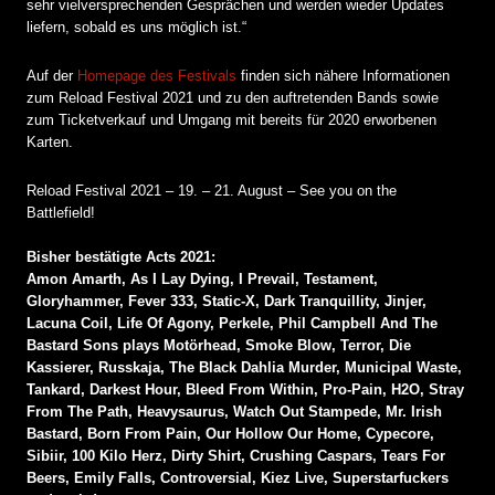
sehr vielversprechenden Gesprächen und werden wieder Updates
liefern, sobald es uns möglich ist.“
Auf der
Homepage des Festivals
finden sich nähere Informationen
zum Reload Festival 2021 und zu den auftretenden Bands sowie
zum Ticketverkauf und Umgang mit bereits für 2020 erworbenen
Karten.
Reload Festival 2021 – 19. – 21. August – See you on the
Battlefield!
Bisher bestätigte Acts 2021:
Amon Amarth, As I Lay Dying, I Prevail, Testament,
Gloryhammer, Fever 333, Static-X, Dark Tranquillity, Jinjer,
Lacuna Coil, Life Of Agony, Perkele, Phil Campbell And The
Bastard Sons plays Motörhead, Smoke Blow, Terror, Die
Kassierer, Russkaja, The Black Dahlia Murder, Municipal Waste,
Tankard, Darkest Hour, Bleed From Within, Pro-Pain, H2O, Stray
From The Path, Heavysaurus, Watch Out Stampede, Mr. Irish
Bastard, Born From Pain, Our Hollow Our Home, Cypecore,
Sibiir, 100 Kilo Herz, Dirty Shirt, Crushing Caspars, Tears For
Beers, Emily Falls, Controversial, Kiez Live, Superstarfuckers