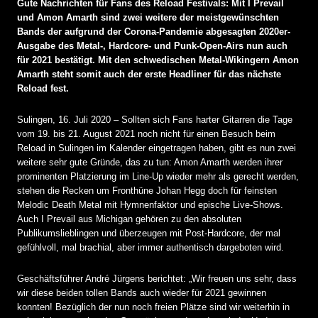
Gute Nachrichten für Fans des Reload Festivals: Mit I Prevail
und Amon Amarth sind zwei weitere der meistgewünschten
Bands der aufgrund der Corona-Pandemie abgesagten 2020er-
Ausgabe des Metal-, Hardcore- und Punk-Open-Airs nun auch
für 2021 bestätigt. Mit den schwedischen Metal-Wikingern Amon
Amarth steht somit auch der erste Headliner für das nächste
Reload fest.
Sulingen, 16. Juli 2020 – Sollten sich Fans harter Gitarren die Tage
vom 19. bis 21. August 2021 noch nicht für einen Besuch beim
Reload in Sulingen im Kalender eingetragen haben, gibt es nun zwei
weitere sehr gute Gründe, das zu tun: Amon Amarth werden ihrer
prominenten Platzierung im Line-Up wieder mehr als gerecht werden,
stehen die Recken um Fronthüne Johan Hegg doch für feinsten
Melodic Death Metal mit Hymnenfaktor und epische Live-Shows.
Auch I Prevail aus Michigan gehören zu den absoluten
Publikumslieblingen und überzeugen mit Post-Hardcore, der mal
gefühlvoll, mal brachial, aber immer authentisch dargeboten wird.
Geschäftsführer André Jürgens berichtet: „Wir freuen uns sehr, dass
wir diese beiden tollen Bands auch wieder für 2021 gewinnen
konnten! Bezüglich der nun noch freien Plätze sind wir weiterhin in