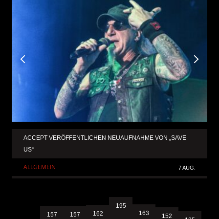
ACCEPT VERÖFFENTLICHEN NEUAUFNAHME VON „SAVE
US“
ALLGEMEIN
7 AUG.
195
163
162
157
157
152