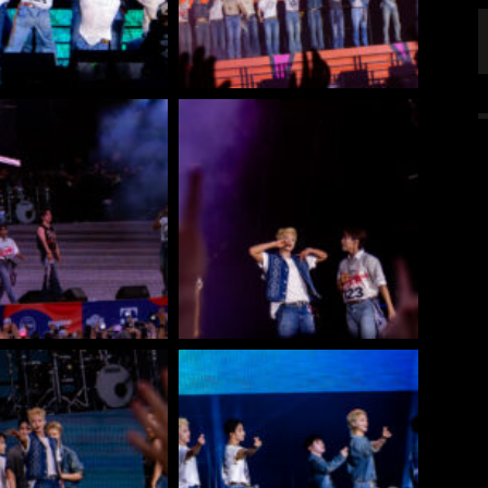
NK FÜR LEUTE,
KAI HANSEN DIE ZWEITE SINGLE „WELCOME
TO LIFE“ AUS SEINEM KOMMENDEN
SOLOALBUM „BORN WITH A HAMMER“
6 AUG.
ALLGEMEIN
6 AUG.