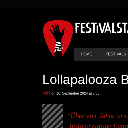
SEKUNDÄRE
NAVIGATION
HAUPT-
HOME
FESTIVALS
NAVIGATION
Lollapalooza B
MIN
on 10. September 2024 at 8:55
Über vier Jahre ist e
bislang einzige Eur