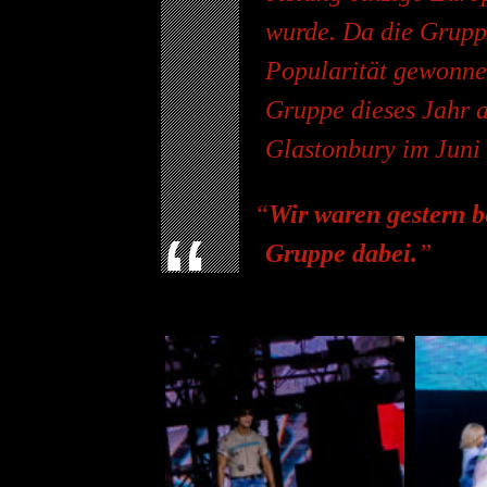
wurde. Da die Gruppe
Popularität gewonnen
Gruppe dieses Jahr a
Glastonbury im Juni 
Wir waren gestern b
Gruppe dabei.