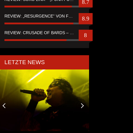
8.7
REVIEW: „RESURGENCE“ VON FUTURE PALACE
8.9
REVIEW: CRUSADE OF BARDS – “TALES OF DISTANT WORLDS“
8
LETZTE NEWS