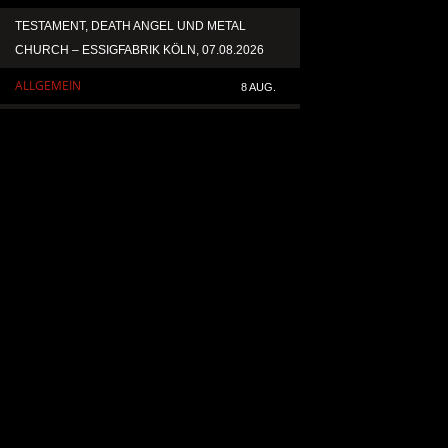
TESTAMENT, DEATH ANGEL UND METAL
ACCEPT VERÖFFENT
CHURCH – ESSIGFABRIK KÖLN, 07.08.2026
NEUAUFNAHME VON 
ALLGEMEIN
ALLGEMEIN
8 AUG.