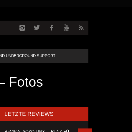
ND UNDERGROUND SUPPORT
– Fotos
LETZTE REVIEWS
REVIEW: SOKO LINX – „PUNK FÜR LEUTE, DIE PUNK HASZEN“