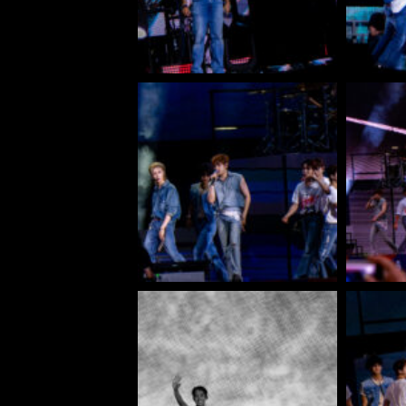
REVIEW: SOKO LINX – „PU
DIE PUNK HASZEN“
ALBUM REVIEW