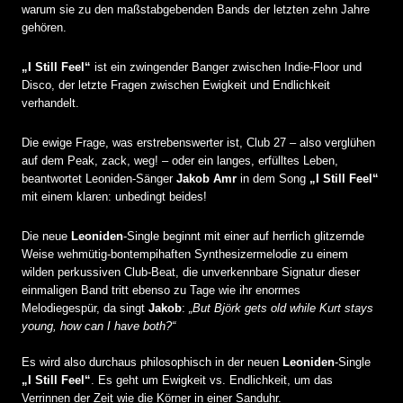
warum sie zu den maßstabgebenden Bands der letzten zehn Jahre
gehören.
„I Still Feel“
ist ein zwingender Banger zwischen Indie-Floor und
Disco, der letzte Fragen zwischen Ewigkeit und Endlichkeit
verhandelt.
Die ewige Frage, was erstrebenswerter ist, Club 27 – also verglühen
auf dem Peak, zack, weg! – oder ein langes, erfülltes Leben,
beantwortet Leoniden-Sänger
Jakob Amr
in dem Song
„I Still Feel“
mit einem klaren: unbedingt beides!
Die neue
Leoniden
-Single beginnt mit einer auf herrlich glitzernde
Weise wehmütig-bontempihaften Synthesizermelodie zu einem
wilden perkussiven Club-Beat, die unverkennbare Signatur dieser
einmaligen Band tritt ebenso zu Tage wie ihr enormes
Melodiegespür, da singt
Jakob
:
„But Björk gets old while Kurt stays
young, how can I have both?“
Es wird also durchaus philosophisch in der neuen
Leoniden
-Single
„I Still Feel“
. Es geht um Ewigkeit vs. Endlichkeit, um das
Verrinnen der Zeit wie die Körner in einer Sanduhr.