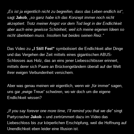
„Es ist ja eigentlich nicht zu begreifen, dass das Leben endlich ist“
,
sagt
Jakob
,
„so ganz habe ich das Konzept immer noch nicht
akzeptiert. Trotz meiner Angst vor dem Tod liegt in der Endlichkeit
aber auch eine gewisse Schönheit, weil ich meine eigenen Ideen so
nicht überleben muss. Insofern hat beides seinen Reiz.“
Das Video zu
„I Still Feel“
symbolisiert die Endlichkeit aller Dinge
und das Vergehen der Zeit mittels eines gigantischen ABUS-
Schlosses aus Holz, das an eins jener Liebesschlösser erinnert,
mittels derer sich Paare an Brückengeländern überall auf der Welt
ihrer ewigen Verbundenheit versichern.
Aber was genau meinen wir eigentlich, wenn wir „für immer“ sagen,
uns gar „ewige Treue“ schwören, wo wir doch um die eigene
Endlichkeit wissen?
„If you say forever one more time, I’ll remind you that we die“
singt
Partycrasher
Jakob
– und zertrümmert dazu im Video das
Liebeschloss bis zur körperlichen Erschöpfung, weil die Hoffnung auf
Unendlichkeit eben leider eine Illusion ist.