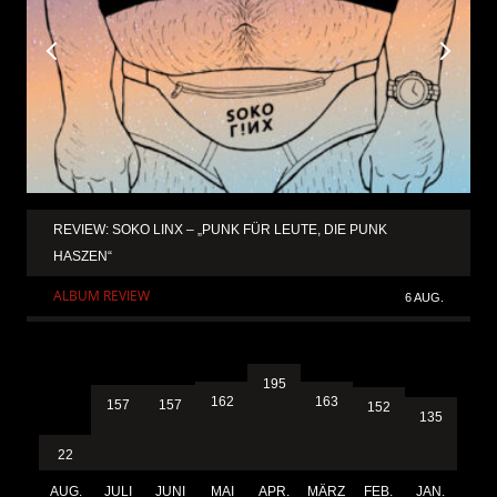
REVIEW: SOKO LINX – „PUNK FÜR LEUTE, DIE PUNK
HASZEN“
ALBUM REVIEW
6 AUG.
195
163
162
157
157
152
135
22
AUG.
JULI
JUNI
MAI
APR.
MÄRZ
FEB.
JAN.