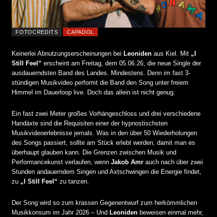
FOTOCREDITS
CAPADOL
Keinerlei Abnutzungserscheinungen bei
Leoniden
aus Kiel. Mit
„I
Still Feel“
erscheint am Freitag, dem 05.06.26, die neue Single der
ausdauerndsten Band des Landes. Mindestens. Denn im fast 3-
stündigen Musikvideo performt die Band den Song unter freiem
Himmel im Dauerloop live. Doch das allein ist nicht genug.
Ein fast zwei Meter großes Vorhängeschloss und drei verschiedene
Handäxte sind die Requisiten einer der hypnostischsten
Musikvideoerlebnisse jemals. Was in den über 50 Wiederholungen
des Songs passiert, sollte am Stück erlebt werden, damit man es
überhaupt glauben kann. Die Grenzen zwischen Musik und
Performancekunst verlaufen, wenn
Jakob Amr
auch nach über zwei
Stunden andauerndem Singen und Axtschwingen die Energie findet,
zu
„I Still Feel“
zu tanzen.
Der Song wird so zum krassen Gegenentwurf zum herkömmlichen
Musikkonsum im Jahr 2026 – Und
Leoniden
beweisen einmal mehr,