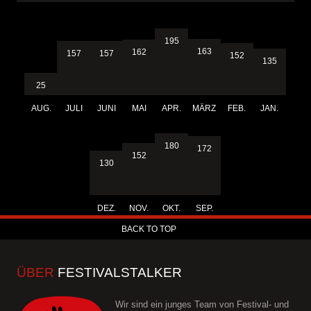
195
163
162
157
157
152
135
25
AUG.
JULI
JUNI
MAI
APR.
MÄRZ
FEB.
JAN.
180
172
152
130
DEZ.
NOV.
OKT.
SEP.
BACK TO TOP
ÜBER
FESTIVALSTALKER
Wir sind ein junges Team von Festival- und