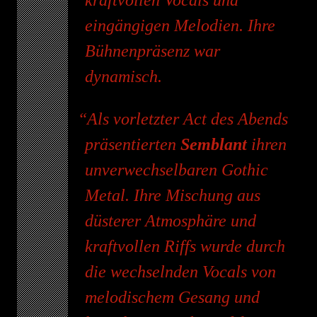
eingängigen Melodien. Ihre
Bühnenpräsenz war
dynamisch.
Als vorletzter Act des Abends
präsentierten
Semblant
ihren
unverwechselbaren Gothic
Metal. Ihre Mischung aus
düsterer Atmosphäre und
kraftvollen Riffs wurde durch
die wechselnden Vocals von
melodischem Gesang und