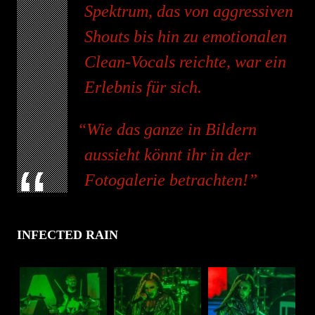
Spektrum, das von aggressiven
Shouts bis hin zu emotionalen
Clean-Vocals reichte, war ein
Erlebnis für sich.
Wie das ganze in Bildern
aussieht könnt ihr in der
Fotogalerie betrachten!
INFECTED RAIN