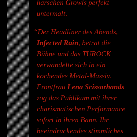
harschen Growls perfekt
untermalt.
Der Headliner des Abends,
Infected Rain
, betrat die
Bühne und das TUROCK
verwandelte sich in ein
kochendes Metal-Massiv.
Frontfrau
Lena Scissorhands
zog das Publikum mit ihrer
charismatischen Performance
sofort in ihren Bann. Ihr
beeindruckendes stimmliches