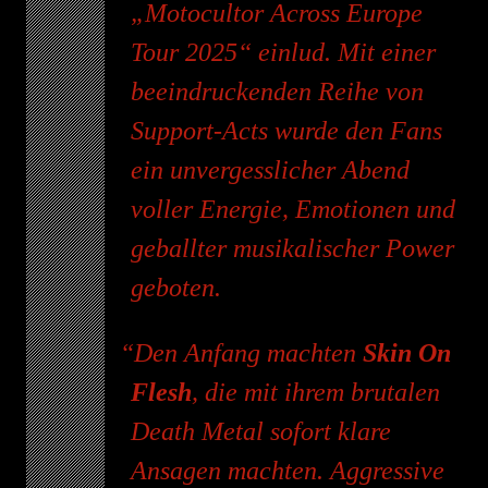
„Motocultor Across Europe
Tour 2025“ einlud. Mit einer
beeindruckenden Reihe von
Support-Acts wurde den Fans
ein unvergesslicher Abend
voller Energie, Emotionen und
geballter musikalischer Power
geboten.
Den Anfang machten
Skin On
Flesh
, die mit ihrem brutalen
Death Metal sofort klare
Ansagen machten. Aggressive