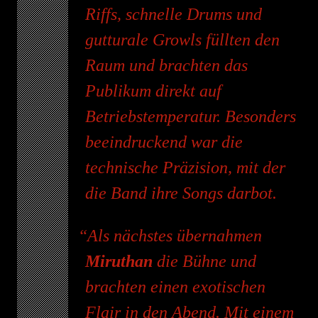
Riffs, schnelle Drums und
gutturale Growls füllten den
Raum und brachten das
Publikum direkt auf
Betriebstemperatur. Besonders
beeindruckend war die
technische Präzision, mit der
die Band ihre Songs darbot.
Als nächstes übernahmen
Miruthan
die Bühne und
brachten einen exotischen
Flair in den Abend. Mit einem