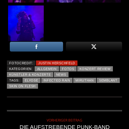
FOTOCREDIT:
JUSTIN HERSCHFELD
KATEGORIEN
ALLGEMEIN
FOTOS
KONZERT REVIEW
KÜNSTLER & KONZERTE
NEWS
TAGS:
ELYOSE
INFECTED RAIN
MIRUTHAN
SEMBLANT
SKIN ON FLESH
VORHERIGER BEITRAG
DIE AUFSTREBENDE PUNK-BAND