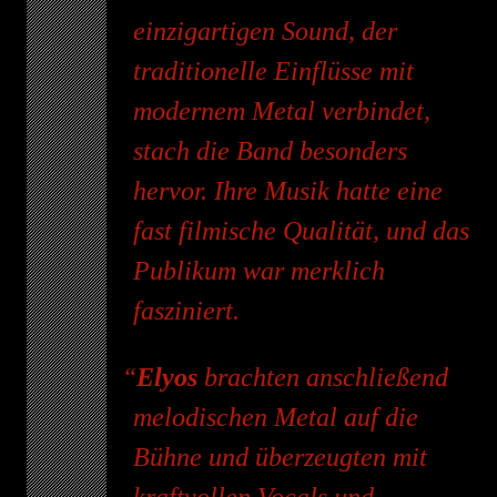
einzigartigen Sound, der
traditionelle Einflüsse mit
modernem Metal verbindet,
stach die Band besonders
hervor. Ihre Musik hatte eine
fast filmische Qualität, und das
Publikum war merklich
fasziniert.
Elyos
brachten anschließend
melodischen Metal auf die
Bühne und überzeugten mit
kraftvollen Vocals und