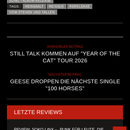
SONG / ALBUM RELEASE
TAGS:
HEISSKALT
REISSUE
RERELEASE
VOM STEHEN UND FALLEN
VORHERIGER BEITRAG
STILL TALK KOMMEN AUF "YEAR OF THE
CAT" TOUR 2026
NÄCHSTER BEITRAG
GEESE DROPPEN DIE NÄCHSTE SINGLE
"100 HORSES"
LETZTE REVIEWS
REVIEW: SOKO LINX – „PUNK FÜR LEUTE, DIE PUNK HASZEN“