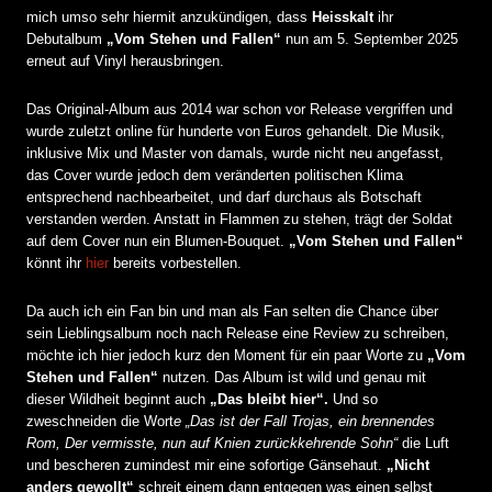
mich umso sehr hiermit anzukündigen, dass
Heisskalt
ihr
Debutalbum
„Vom Stehen und Fallen“
nun am 5. September 2025
erneut auf Vinyl herausbringen.
Das Original-Album aus 2014 war schon vor Release vergriffen und
wurde zuletzt online für hunderte von Euros gehandelt. Die Musik,
inklusive Mix und Master von damals, wurde nicht neu angefasst,
das Cover wurde jedoch dem veränderten politischen Klima
entsprechend nachbearbeitet, und darf durchaus als Botschaft
verstanden werden. Anstatt in Flammen zu stehen, trägt der Soldat
auf dem Cover nun ein Blumen-Bouquet.
„Vom Stehen und Fallen“
könnt ihr
hier
bereits vorbestellen.
Da auch ich ein Fan bin und man als Fan selten die Chance über
sein Lieblingsalbum noch nach Release eine Review zu schreiben,
möchte ich hier jedoch kurz den Moment für ein paar Worte zu
„Vom
Stehen und Fallen“
nutzen. Das Album ist wild und genau mit
dieser Wildheit beginnt auch
„Das bleibt hier“.
Und so
zweschneiden die Wort
e „
Das ist der Fall Trojas
,
ein brennendes
Rom,
Der vermisste, nun auf Knien zurückkehrende Sohn“
die Luft
und bescheren zumindest mir eine sofortige Gänsehaut.
„Nicht
anders gewollt“
schreit einem dann entgegen was einen selbst