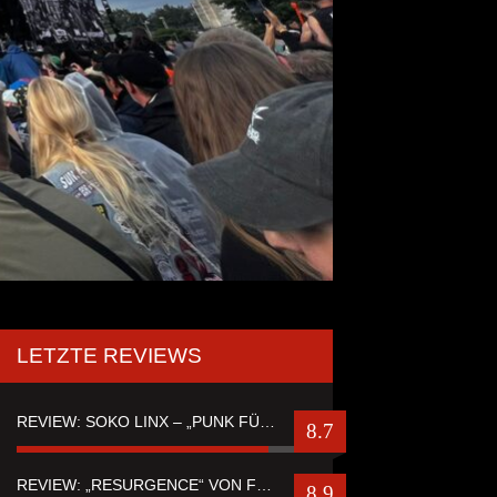
LETZTE REVIEWS
REVIEW: SOKO LINX – „PUNK FÜR LEUTE, DIE PUNK HASZEN“
8.7
REVIEW: „RESURGENCE“ VON FUTURE PALACE
8.9