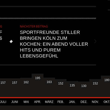
A HAMMER“
ALLGEMEIN
6 AUG.
6 AUG.
AG
NÄCHSTER BEITRAG
F
SPORTFREUNDE STILLER
6
BRINGEN KÖLN ZUM
KOCHEN: EIN ABEND VOLLER
HITS UND PUREM
LEBENSGEFÜHL
195
180
163
162
157
157
152
152
135
130
JULI
JUNI
MAI
APR.
MÄRZ
FEB.
JAN.
DEZ.
NOV.
OKT.