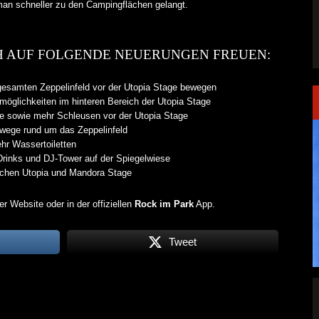
an schneller zu den Campingflächen gelangt.
H AUF FOLGENDE NEUERUNGEN FREUEN:
gesamten Zeppelinfeld vor der Utopia Stage bewegen
zmöglichkeiten im hinteren Bereich der Utopia Stage
e sowie mehr Schleusen vor der Utopia Stage
fwege rund um das Zeppelinfeld
hr Wassertoiletten
rinks und DJ-Tower auf der Spiegelwiese
schen Utopia und Mandora Stage
er Website oder in der offiziellen
Rock im Park
App.
Tweet
SINGLE „WELCOME
HAWERPUNK VOL. 6: AM FEIERTAG AUF DEM
OMMENDEN
SOFA? NEIN! AB IN DIE SPUTNIKHALLE!