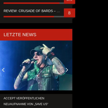
REVIEW: CRUSADE OF BARDS – “TALES OF DISTANT WORLDS“
8
LETZTE NEWS
ACCEPT VERÖFFENTLICHEN
TEMPERANCE VERÖF
NEUAUFNAHME VON „SAVE US“
SINGLE „DEATH: RIG