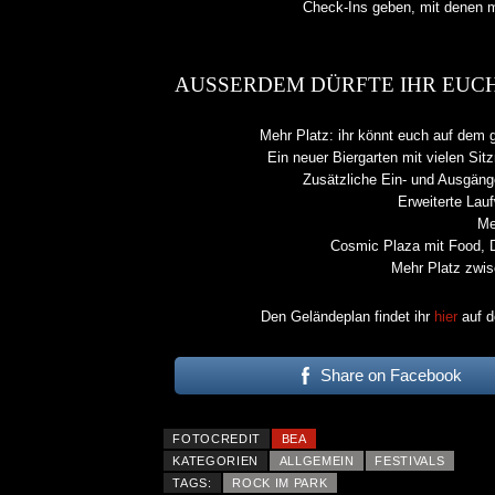
Check-Ins geben, mit denen m
AUSSERDEM DÜRFTE IHR EUC
Mehr Platz: ihr könnt euch auf dem 
Ein neuer Biergarten mit vielen Sit
Zusätzliche Ein- und Ausgäng
Erweiterte Lau
Me
Cosmic Plaza mit Food, D
Mehr Platz zwi
Den Geländeplan findet ihr
hier
auf d
Share on Facebook
FOTOCREDIT
BEA
KAI HANSEN DIE ZWEITE 
KATEGORIEN
ALLGEMEIN
FESTIVALS
TO LIFE“ AUS SEINEM K
TAGS:
ROCK IM PARK