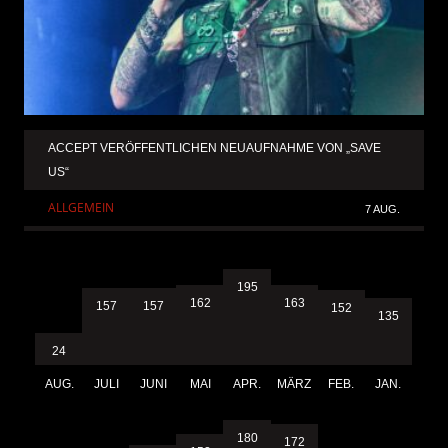
ACCEPT VERÖFFENTLICHEN NEUAUFNAHME VON „SAVE
US“
ALLGEMEIN
7 AUG.
195
163
162
157
157
152
135
24
AUG.
JULI
JUNI
MAI
APR.
MÄRZ
FEB.
JAN.
180
172