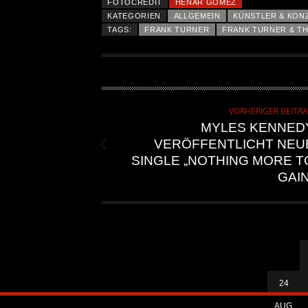
FOTOCREDIT
HENAR GOMEZ
KATEGORIEN
ALLGEMEIN
KÜNSTLER & KON
TAGS:
FRANK TURNER
FRANK TURNER & TH
VORHERIGER BEITR
MYLES KENNED
VERÖFFENTLICHT NEU
SINGLE „NOTHING MORE T
GAIN
24
AUG.