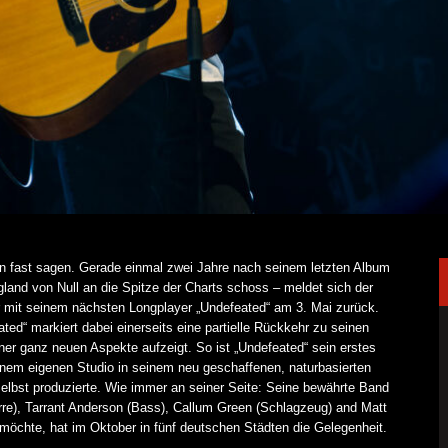
n fast sagen. Gerade einmal zwei Jahre nach seinem letzten Album
land von Null an die Spitze der Charts schoss – meldet sich der
 mit seinem nächsten Longplayer „Undefeated“ am 3. Mai zurück.
ted“ markiert dabei einerseits eine partielle Rückkehr zu seinen
rner ganz neuen Aspekte aufzeigt. So ist „Undefeated“ sein erstes
seinem eigenen Studio in seinem neu geschaffenen, naturbasierten
lbst produzierte. Wie immer an seiner Seite: Seine bewährte Band
rre), Tarrant Anderson (Bass), Callum Green (Schlagzeug) and Matt
 möchte, hat im Oktober in fünf deutschen Städten die Gelegenheit.