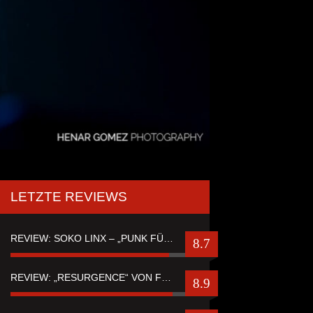
LETZTE REVIEWS
REVIEW: SOKO LINX – „PUNK FÜR LEUTE, DIE PUNK HASZEN“
8.7
REVIEW: „RESURGENCE“ VON FUTURE PALACE
8.9