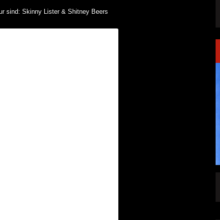
ur sind: Skinny Lister & Shitney Beers
SINGLE „WELCOME
HAWERPUNK VOL. 6: AM FEIERTAG AUF DEM
OMMENDEN
SOFA? NEIN! AB IN DIE SPUTNIKHALLE!
A HAMMER“
ALLGEMEIN
6 AUG.