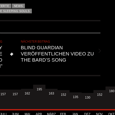
ZERTE
NEWS
E SLEEPING SOULS
AG
NÄCHSTER BEITRAG
Y
BLIND GUARDIAN
E
VERÖFFENTLICHEN VIDEO ZU
O
THE BARD’S SONG
”
195
180
163
162
157
157
152
152
135
130
JULI
JUNI
MAI
APR.
MÄRZ
FEB.
JAN.
DEZ.
NOV.
OKT.