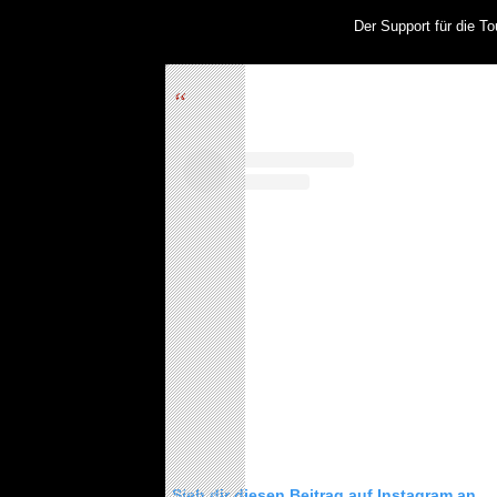
Der Support für die To
KAI HANSEN DIE ZWEITE 
TO LIFE“ AUS SEINEM K
SOLOALBUM „BORN WITH 
Sieh dir diesen Beitrag auf Instagram an