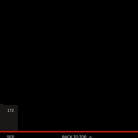
172
SEP.
BACK TO TOP