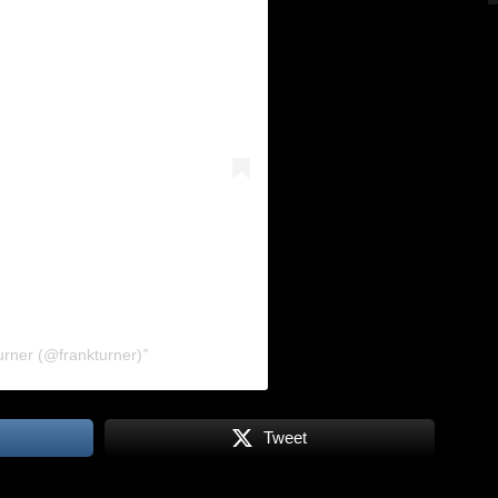
6 AUG.
Turner (@frankturner)
Tweet