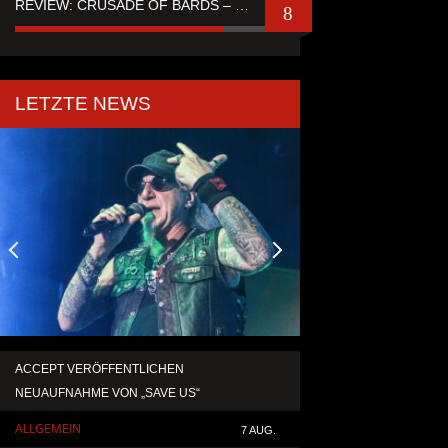
REVIEW: CRUSADE OF BARDS – “TALES OF DISTANT WORLDS“
8
LETZTE NEWS
ACCEPT VERÖFFENTLICHEN
TEMPERANCE VERÖF
NEUAUFNAHME VON „SAVE US“
SINGLE „DEATH: RIG
ALLGEMEIN
ALLGEMEIN
7 AUG.