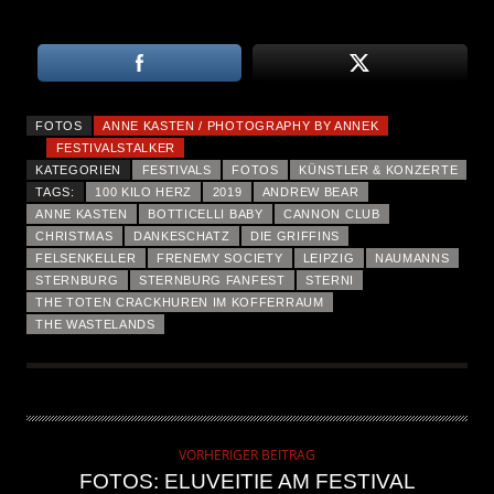
FOTOS
ANNE KASTEN / PHOTOGRAPHY BY ANNEK
FESTIVALSTALKER
KATEGORIEN
FESTIVALS
FOTOS
KÜNSTLER & KONZERTE
TAGS:
100 KILO HERZ
2019
ANDREW BEAR
ANNE KASTEN
BOTTICELLI BABY
CANNON CLUB
CHRISTMAS
DANKESCHATZ
DIE GRIFFINS
FELSENKELLER
FRENEMY SOCIETY
LEIPZIG
NAUMANNS
STERNBURG
STERNBURG FANFEST
STERNI
THE TOTEN CRACKHUREN IM KOFFERRAUM
THE WASTELANDS
VORHERIGER BEITRAG
FOTOS: ELUVEITIE AM FESTIVAL