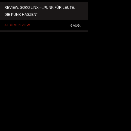
REVIEW: SOKO LINX – „PUNK FÜR LEUTE,
KAI HANSEN DIE ZW
DIE PUNK HASZEN“
TO LIFE“ AUS SEIN
SOLOALBUM „BORN 
ALBUM REVIEW
6 AUG.
ALLGEMEIN