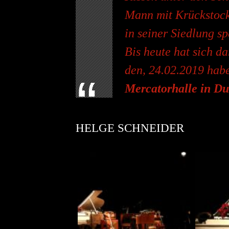
Mann mit Krückstoc
in seiner Siedlung s
Bis heute hat sich d
den, 24.02.2019 hab
Mercatorhalle in Du
HELGE SCHNEIDER