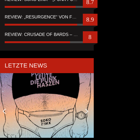
8.7
REVIEW: „RESURGENCE“ VON FUTURE PALACE
8.9
REVIEW: CRUSADE OF BARDS – “TALES OF DISTANT WORLDS“
8
LETZTE NEWS