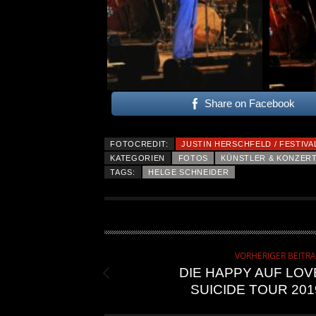
Share on Facebook
FOTOCREDIT:
JUSTIN HERSCHFELD / FESTIVA
KATEGORIEN
FOTOS
KÜNSTLER & KONZER
TAGS:
HELGE SCHNEIDER
VORHERIGER BEITR
DIE HAPPY AUF LOV
SUICIDE TOUR 201