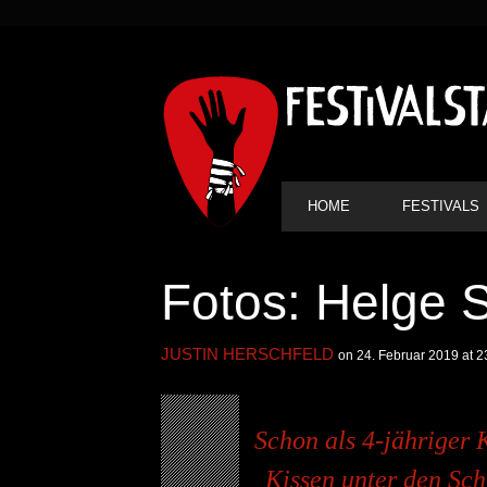
SEKUNDÄRE
NAVIGATION
HAUPT-
HOME
FESTIVALS
NAVIGATION
Fotos: Helge 
JUSTIN HERSCHFELD
on 24. Februar 2019 at 2
Schon als 4-jähriger 
Kissen unter den Sch