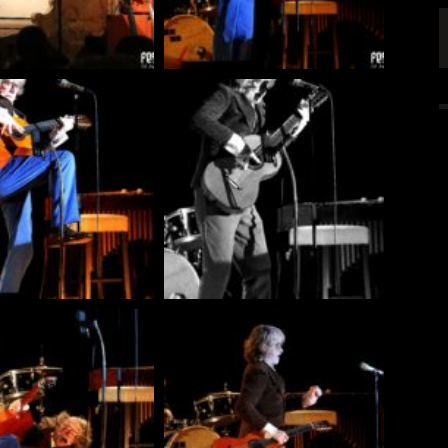
FFENTLICHT
IGNEA DROPPT DIE ZWEITE SINGLE
„DARKNESS“
ALLGEMEIN
6 AUG.
5 AUG.