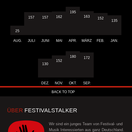
195
163
162
157
157
152
135
25
AUG.
JULI
JUNI
MAI
APR.
MÄRZ
FEB.
JAN.
180
172
152
130
DEZ.
NOV.
OKT.
SEP.
BACK TO TOP
ÜBER
FESTIVALSTALKER
Wir sind ein junges Team von Festival- und
Musik Interessierten aus ganz Deutschland.