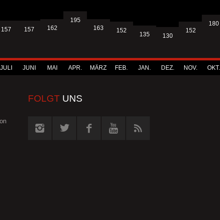
195
180
163
162
157
157
152
152
135
130
JULI
JUNI
MAI
APR.
MÄRZ
FEB.
JAN.
DEZ.
NOV.
OKT.
FOLGT
UNS
von