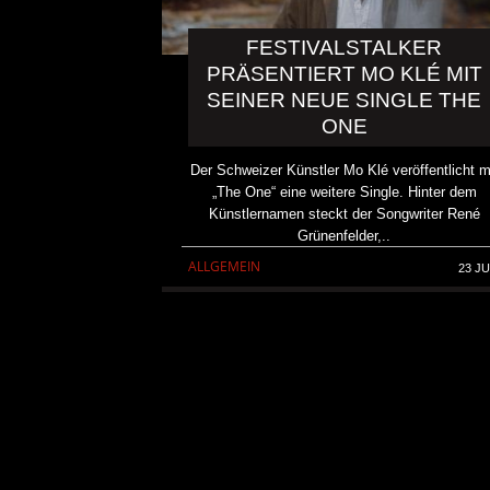
FESTIVALSTALKER
PRÄSENTIERT MO KLÉ MIT
SEINER NEUE SINGLE THE
ONE
Der Schweizer Künstler Mo Klé veröffentlicht m
„The One“ eine weitere Single. Hinter dem
Künstlernamen steckt der Songwriter René
Grünenfelder,..
ALLGEMEIN
23 JU
DICK BRAVE ROCKT DINS
ZWEIMAL
ALLGEMEIN