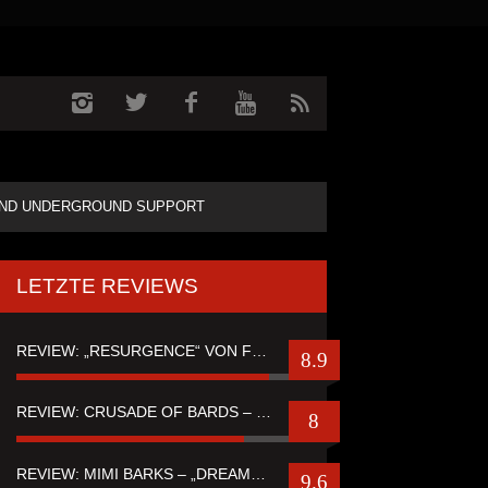
ND UNDERGROUND SUPPORT
LETZTE REVIEWS
REVIEW: „RESURGENCE“ VON FUTURE PALACE
8.9
REVIEW: CRUSADE OF BARDS – “TALES OF DISTANT WORLDS“
8
REVIEW: MIMI BARKS – „DREAMSTATE OF FEAR“
9.6