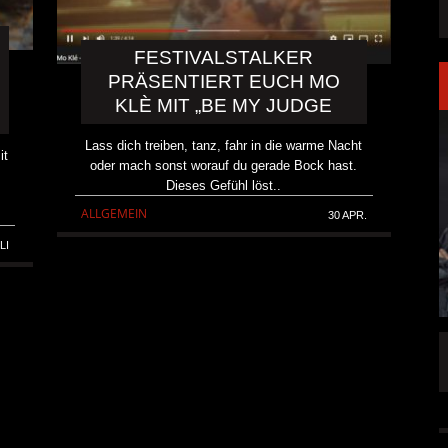
FESTIVALSTALKER
PRÄSENTIERT EUCH MO
KLÈ MIT „BE MY JUDGE
Lass dich treiben, tanz, fahr in die warme Nacht
it
oder mach sonst worauf du gerade Bock hast.
Dieses Gefühl löst..
ALLGEMEIN
30 APR.
LI
LAKEN DIREKT
PRONG VERÖFFENTLICHEN NEUE SINGLE
„THE BANNER“
ALLGEMEIN
5 AUG.
5 AUG.