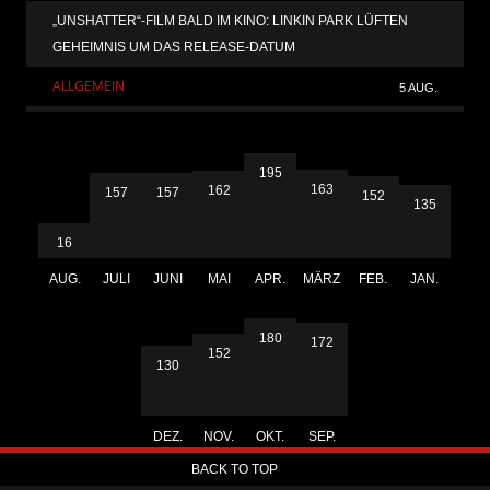
„UNSHATTER“-FILM BALD IM KINO: LINKIN PARK LÜFTEN
GEHEIMNIS UM DAS RELEASE-DATUM
ALLGEMEIN
5 AUG.
195
163
162
157
157
152
135
16
AUG.
JULI
JUNI
MAI
APR.
MÄRZ
FEB.
JAN.
180
172
152
130
DEZ.
NOV.
OKT.
SEP.
BACK TO TOP