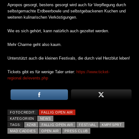
Apropos gesorgt, bestens gesorgt wird auch für Verpflegung durch
selbstgemachte Erdbeerbowle und selbstgebackenen Kuchen und
weiteren kulinarischen Verköstigungen.
Wie es sich gehört, kann natürlich auch gezeltet werden.
Mehr Charme geht also kaum.
Unterstützt auch die kleinen Festivals, die durch viel Herzblut leben!
Tickets gibt es für wenige Taler unter:
https://www.ticket-
regional.de/events.php
FOTOCREDIT:
FALLIG OPEN AIR
KATEGORIEN
NEWS
TAGS:
4ZKB
FALLIG OPEN AIR
FESTIVAL
KMPFSPRT
MAD CADDIES
OPEN AIR
PRESS CLUB