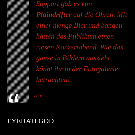
Support gab es von
Plaindrifter
auf die Ohren. Mit
einer menge Bier und bangen
hatten das Publikum einen
riesen Konzertabend. Wie das
ganze in Bildern aussieht
könnt ihr in der Fotogalerie
betrachten!
EYEHATEGOD