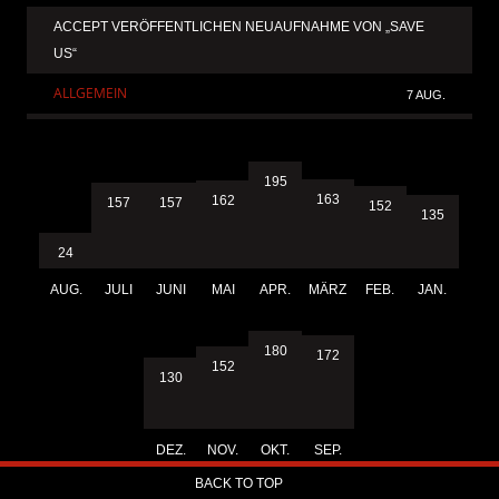
ACCEPT VERÖFFENTLICHEN NEUAUFNAHME VON „SAVE
US“
ALLGEMEIN
7 AUG.
195
163
162
157
157
152
135
24
AUG.
JULI
JUNI
MAI
APR.
MÄRZ
FEB.
JAN.
180
172
152
130
DEZ.
NOV.
OKT.
SEP.
BACK TO TOP