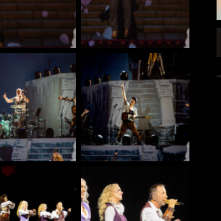
FFENTLICHT
IGNEA DROPPT DIE ZWEITE SINGLE
„DARKNESS“
ALLGEMEIN
6 AUG.
5 AUG.