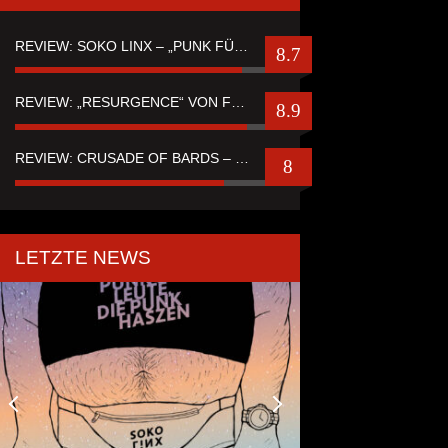
REVIEW: SOKO LINX – „PUNK FÜR LEUTE, DIE PUNK HASZEN“
8.7
REVIEW: „RESURGENCE“ VON FUTURE PALACE
8.9
REVIEW: CRUSADE OF BARDS – “TALES OF DISTANT WORLDS“
8
LETZTE NEWS