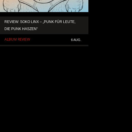
REVIEW: SOKO LINX – „PUNK FÜR LEUTE,
KAI HANSEN DIE ZW
DIE PUNK HASZEN“
TO LIFE“ AUS SEIN
SOLOALBUM „BORN 
ALBUM REVIEW
6 AUG.
ALLGEMEIN