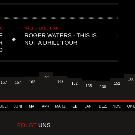
AG
NÄCHSTER BEITRAG
F
ROGER WATERS - THIS IS
R
NOT A DRILL TOUR
D
195
180
163
162
157
157
152
152
135
130
JULI
JUNI
MAI
APR.
MÄRZ
FEB.
JAN.
DEZ.
NOV.
OKT.
FOLGT
UNS