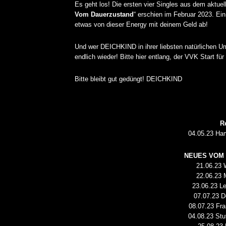
Es geht los! Die ersten vier Singles aus dem aktu
Vom Dauerzustand
“ erschien im Februar 2023. Ein
etwas von dieser Energy mit deinem Geld ab!
Und wer DEICHKIND in ihrer liebsten natürlichen U
endlich wieder! Bitte hier entlang, der VVK Start fu
Bitte bleibt gut gedüngt! DEICHKIND
R
04.05.23 Ha
NEUES VOM 
21.06.23 
22.06.23 
23.06.23 Le
07.07.23 
DICK BRAVE ROCKT DINS
08.07.23 Fra
ZWEIMAL
04.08.23 Stu