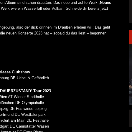
ellen Album sind schon draußen. Das neue und achte Werk „
Neues
 Werk wie ein Wasserfall oder Vulkan. Schneide dir bereits jetzt
mgebung, also der dick drinnen im Draußen erleben will: Das geht
̈r die neuen Konzerte 2023 hat – sobald du das liest – begonnen.
elease Clubshow
mburg DE Uebel & Gefährlich
DAUERZUSTAND‘ Tour 2023
Wien AT Wiener Stadthalle
München DE Olympiahalle
ipzig DE Festwiese Leipzig
Dortmund DE Westfalenpark
LAKEN DIREKT
PRONG VERÖFFENTLICHEN NEUE SINGLE
nkfurt am Main DE Festhalle
„THE BANNER“
ttgart DE Cannstatter Wasen