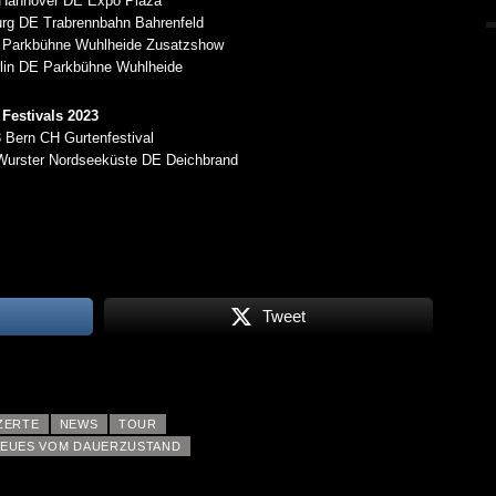
ALLGEMEIN
 Hannover DE Expo Plaza
5 AUG.
5 AUG.
rg DE Trabrennbahn Bahrenfeld
E Parkbühne Wuhlheide Zusatzshow
rlin DE Parkbühne Wuhlheide
Festivals 2023
 Bern CH Gurtenfestival
 Wurster Nordseeküste DE Deichbrand
Tweet
ZERTE
NEWS
TOUR
EUES VOM DAUERZUSTAND