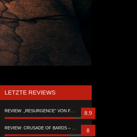
LETZTE REVIEWS
REVIEW: „RESURGENCE“ VON FUTURE PALACE
8.9
REVIEW: CRUSADE OF BARDS – “TALES OF DISTANT WORLDS“
8