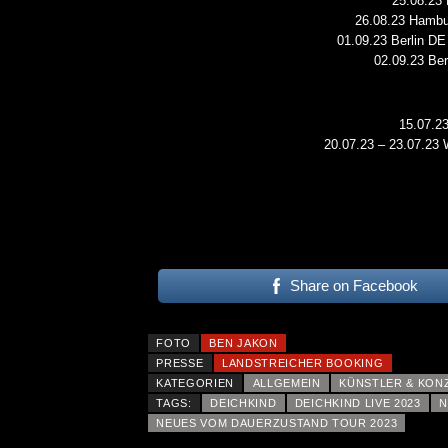
ALLGEMEIN
25.08.23
26.08.23 Hambu
01.09.23 Berlin D
02.09.23 Be
15.07.23
20.07.23 – 23.07.23
Share on Facebook
FOTO
BEN JAKON
PRESSE
LANDSTREICHER BOOKING
KATEGORIEN
ALLGEMEIN
KÜNSTLER & KON
TAGS:
DEICHKIND
DEICHKIND LIVE 2023
N
NEUES VOM DAUERZUSTAND TOUR 2023