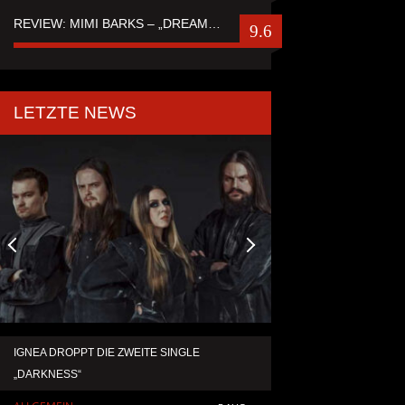
REVIEW: MIMI BARKS – „DREAMSTATE OF FEAR“
9.6
LETZTE NEWS
IGNEA DROPPT DIE ZWEITE SINGLE
XANDRIA VERÖFFENT
„DARKNESS“
VOM NEUEN ALBUM „