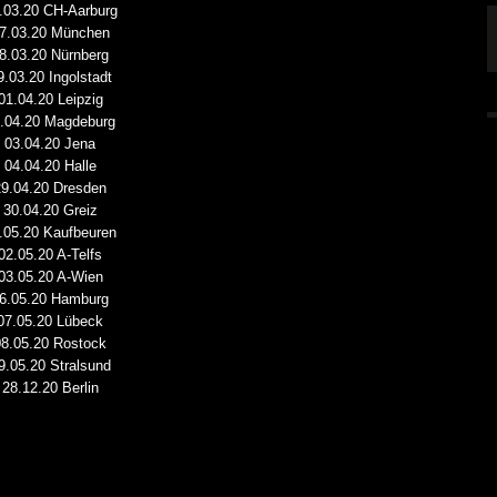
.03.20 CH-Aarburg
SINGLE „WELCOME
HAWERPUNK VOL. 6: AM FEIERTAG AUF DEM
7.03.20 München
OMMENDEN
SOFA? NEIN! AB IN DIE SPUTNIKHALLE!
8.03.20 Nürnberg
9.03.20 Ingolstadt
A HAMMER“
ALLGEMEIN
6 AUG.
01.04.20 Leipzig
6 AUG.
.04.20 Magdeburg
03.04.20 Jena
04.04.20 Halle
29.04.20 Dresden
30.04.20 Greiz
.05.20 Kaufbeuren
02.05.20 A-Telfs
03.05.20 A-Wien
6.05.20 Hamburg
07.05.20 Lübeck
08.05.20 Rostock
9.05.20 Stralsund
28.12.20 Berlin