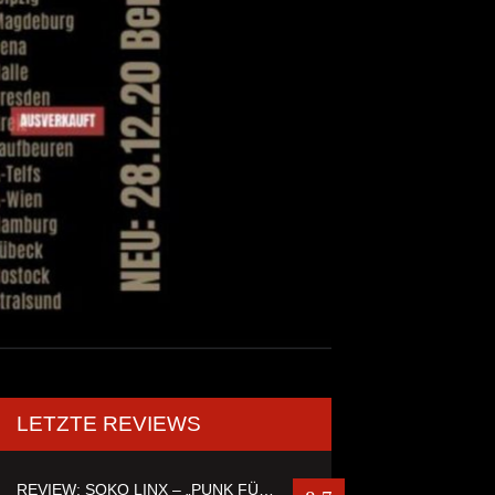
LETZTE REVIEWS
REVIEW: SOKO LINX – „PUNK FÜR LEUTE, DIE PUNK HASZEN“