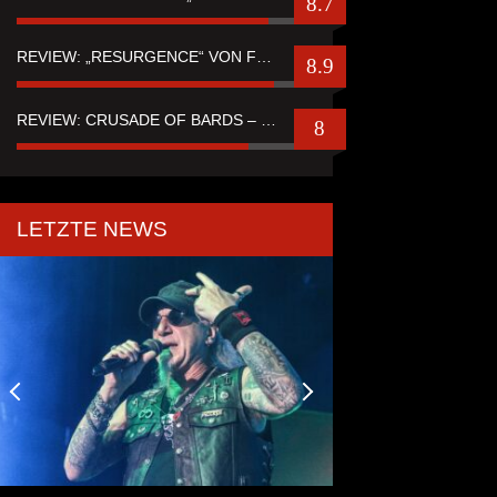
8.7
REVIEW: „RESURGENCE“ VON FUTURE PALACE
8.9
REVIEW: CRUSADE OF BARDS – “TALES OF DISTANT WORLDS“
8
LETZTE NEWS