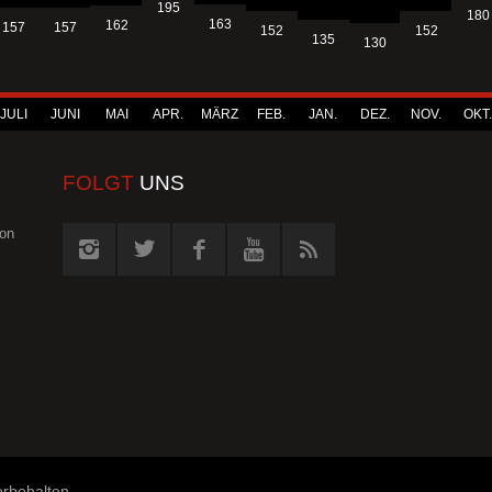
195
180
163
162
157
157
152
152
135
130
JULI
JUNI
MAI
APR.
MÄRZ
FEB.
JAN.
DEZ.
NOV.
OKT.
FOLGT
UNS
von
orbehalten.