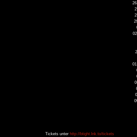
26
KAI HANSEN DIE ZWEITE 
2
TO LIFE“ AUS SEINEM K
2
2
SOLOALBUM „BORN WITH 
ALLGEMEIN
02
01
0
0
Tickets unter
http://btight.lnk.to/tickets