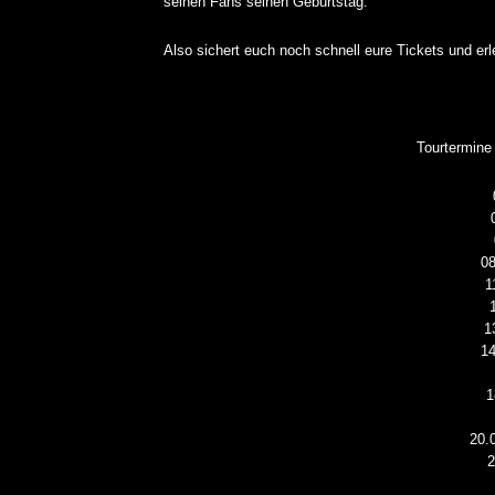
seinen Fans seinen Geburtstag.
Also sichert euch noch schnell eure Tickets und er
Tourtermine
08
1
1
14
1
20.
2