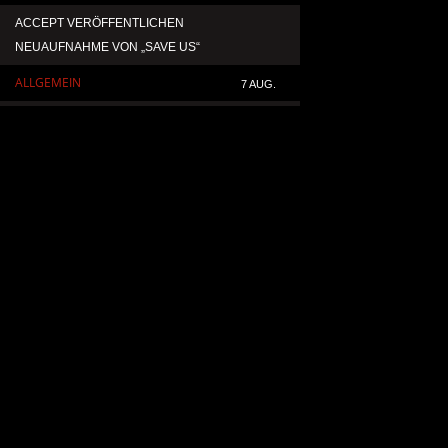
ACCEPT VERÖFFENTLICHEN
TEMPERANCE VERÖF
NEUAUFNAHME VON „SAVE US“
SINGLE „DEATH: RIG
ALLGEMEIN
ALLGEMEIN
7 AUG.