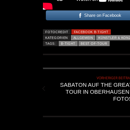
Share on Facebook
FOTOCREDIT
FACEBOOK B-TIGHT
KATEGORIEN
ALLGEMEIN
KÜNSTLER & KON
TAGS:
B-TIGHT
BEST OF-TOUR
VORHERIGER BEITR
SABATON AUF THE GREA
TOUR IN OBERHAUSEN 
FOTO