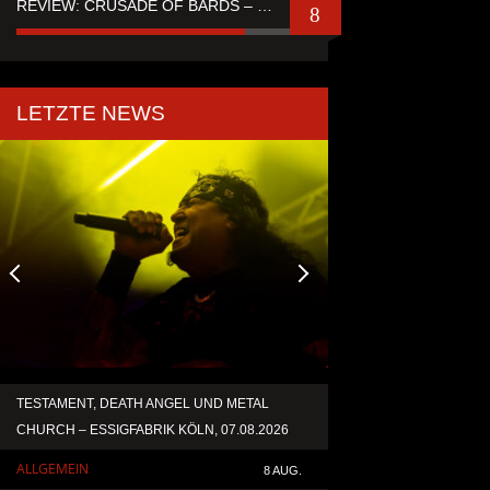
REVIEW: CRUSADE OF BARDS – “TALES OF DISTANT WORLDS“
8
LETZTE NEWS
TESTAMENT, DEATH ANGEL UND METAL
ACCEPT VERÖFFENT
CHURCH – ESSIGFABRIK KÖLN, 07.08.2026
NEUAUFNAHME VON 
ALLGEMEIN
ALLGEMEIN
8 AUG.