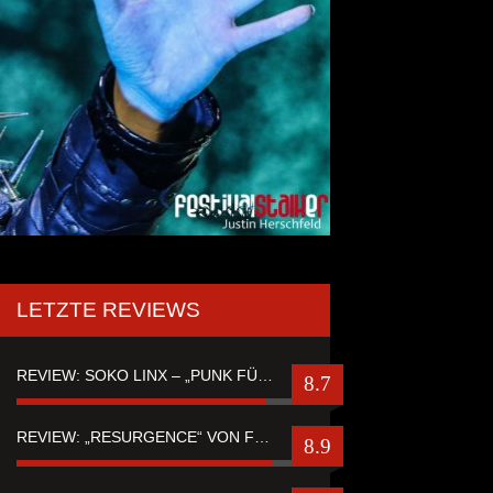
LETZTE REVIEWS
REVIEW: SOKO LINX – „PUNK FÜR LEUTE, DIE PUNK HASZEN“
8.7
REVIEW: „RESURGENCE“ VON FUTURE PALACE
8.9