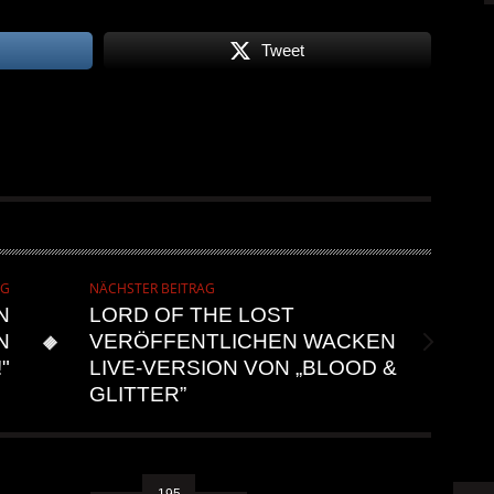
ALLGEMEIN
6 AUG.
Tweet
AG
NÄCHSTER BEITRAG
N
LORD OF THE LOST
N
VERÖFFENTLICHEN WACKEN
"
LIVE-VERSION VON „BLOOD &
GLITTER”