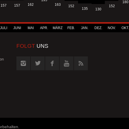
195
180
163
162
157
157
152
152
135
130
JULI
JUNI
MAI
APR.
MÄRZ
FEB.
JAN.
DEZ.
NOV.
OKT.
FOLGT
UNS
von
orbehalten.