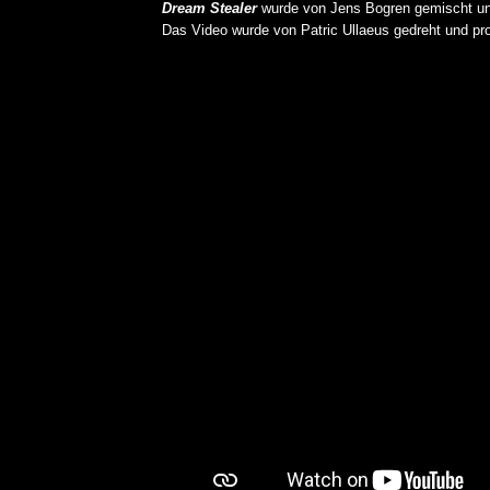
Dream Stealer
wurde von Jens Bogren gemischt und
Das Video wurde von Patric Ullaeus gedreht und pro
REVIEW: SOKO LINX – „PU
DIE PUNK HASZEN“
ALBUM REVIEW