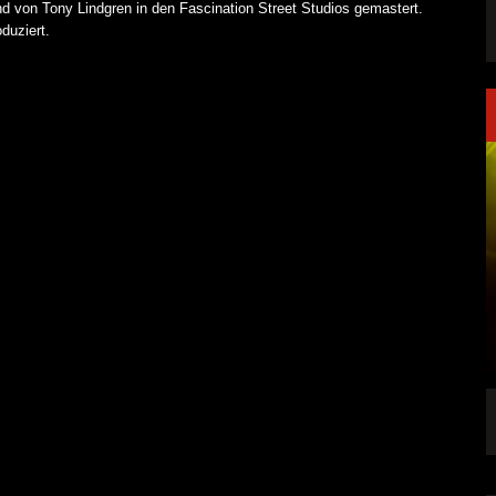
 von Tony Lindgren in den Fascination Street Studios gemastert.
duziert.
NK FÜR LEUTE,
KAI HANSEN DIE ZWEITE SINGLE „WELCOME
TO LIFE“ AUS SEINEM KOMMENDEN
SOLOALBUM „BORN WITH A HAMMER“
6 AUG.