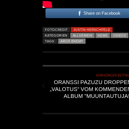
Share on Facebook
FOTOCREDIT
JUSTIN HERSCHFELD
KATEGORIEN
ALLGEMEIN
NEWS
VIDEOS
TAGS:
ARCH ENEMY
VORHERIGER BEITR
ORANSSI PAZUZU DROPPE
„VALOTUS“ VOM KOMMENDE
ALBUM "MUUNTAUTUJA!