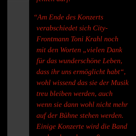
Am Ende des Konzerts
verabschiedet sich City-
Frontmann Toni Krahl noch
mit den Worten „vielen Dank
für das wunderschöne Leben,
dass ihr uns ermöglicht habt“,
wohl wissend das sie der Musik
treu bleiben werden, auch
wenn sie dann wohl nicht mehr
auf der Bühne stehen werden.
Einige Konzerte wird die Band