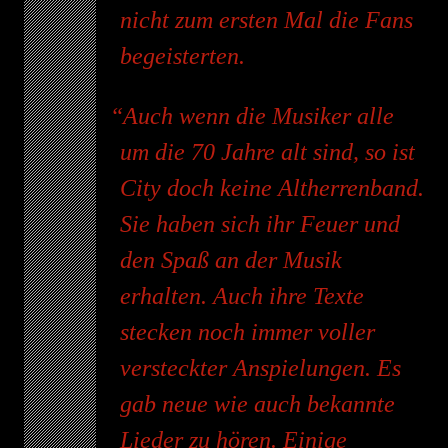
nicht zum ersten Mal die Fans
begeisterten.
Auch wenn die Musiker alle
um die 70 Jahre alt sind, so ist
City doch keine Altherrenband.
Sie haben sich ihr Feuer und
den Spaß an der Musik
erhalten. Auch ihre Texte
stecken noch immer voller
versteckter Anspielungen. Es
gab neue wie auch bekannte
Lieder zu hören. Einige