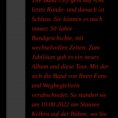
letzte Runde- und danach ist
Schluss. Sie können es noch
immer, 50 Jahre
Bandgeschichte, mit
wechselvollen Zeiten. Zum
Jubiläum gab es ein neues
Album und diese Tour. Mit der
sich die Band von Ihren Fans
und Wegbegleitern
verabschiedet. So standen sie
am 19.08.2022 am Stausee
Kelbra auf der Bühne, wo Sie