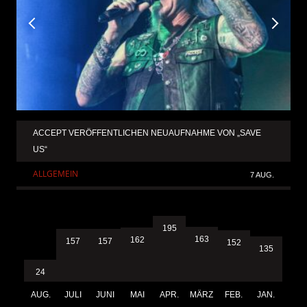
ACCEPT VERÖFFENTLICHEN NEUAUFNAHME VON „SAVE
US“
ALLGEMEIN
7 AUG.
195
163
162
157
157
152
135
24
AUG.
JULI
JUNI
MAI
APR.
MÄRZ
FEB.
JAN.