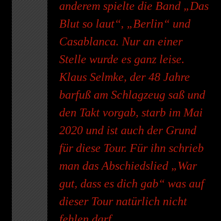
anderem spielte die Band „Das
Blut so laut“, „Berlin“ und
Casablanca. Nur an einer
Stelle wurde es ganz leise.
Klaus Selmke, der 48 Jahre
barfuß am Schlagzeug saß und
den Takt vorgab, starb im Mai
2020 und ist auch der Grund
für diese Tour. Für ihn schrieb
man das Abschiedslied „War
gut, dass es dich gab“ was auf
dieser Tour natürlich nicht
fehlen darf.