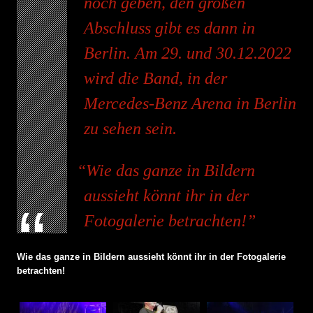
noch geben, den großen
Abschluss gibt es dann in
Berlin. Am 29. und 30.12.2022
wird die Band, in der
Mercedes-Benz Arena in Berlin
zu sehen sein.
Wie das ganze in Bildern
aussieht könnt ihr in der
Fotogalerie betrachten!
Wie das ganze in Bildern aussieht könnt ihr in der Fotogalerie
betrachten!