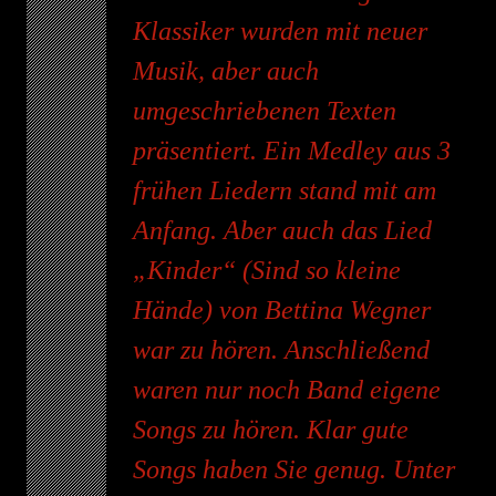
Klassiker wurden mit neuer
Musik, aber auch
umgeschriebenen Texten
präsentiert. Ein Medley aus 3
frühen Liedern stand mit am
Anfang. Aber auch das Lied
„Kinder“ (Sind so kleine
Hände) von Bettina Wegner
war zu hören. Anschließend
waren nur noch Band eigene
Songs zu hören. Klar gute
Songs haben Sie genug. Unter