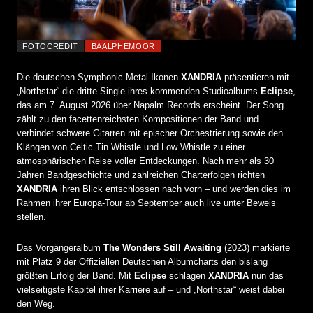
FOTOCREDIT
BAALPHEMOOR
Die deutschen Symphonic-Metal-Ikonen
XANDRIA
präsentieren mit
„Northstar“ die dritte Single ihres kommenden Studioalbums
Eclipse
,
das am 7. August 2026 über Napalm Records erscheint. Der Song
zählt zu den facettenreichsten Kompositionen der Band und
verbindet schwere Gitarren mit epischer Orchestrierung sowie den
Klängen von Celtic Tin Whistle und Low Whistle zu einer
atmosphärischen Reise voller Entdeckungen. Nach mehr als 30
Jahren Bandgeschichte und zahlreichen Charterfolgen richten
XANDRIA
ihren Blick entschlossen nach vorn – und werden dies im
Rahmen ihrer Europa-Tour ab September auch live unter Beweis
stellen.
Das Vorgängeralbum
The Wonders Still Awaiting
(2023) markierte
mit Platz 9 der Offiziellen Deutschen Albumcharts den bislang
größten Erfolg der Band. Mit
Eclipse
schlagen
XANDRIA
nun das
vielseitigste Kapitel ihrer Karriere auf – und „Northstar“ weist dabei
den Weg.