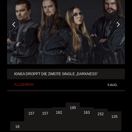
IGNEA DROPPT DIE ZWEITE SINGLE „DARKNESS“
ALLGEMEIN
5 AUG.
195
163
162
157
157
152
135
18