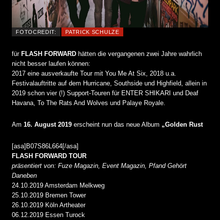
FOTOCREDIT:
PATRICK SCHULZE
für
FLASH FORWARD
hätten die vergangenen zwei Jahre wahrlich
nicht besser laufen können:
2017 eine ausverkaufte Tour mit You Me At Six, 2018 u.a.
Festivalauftritte auf dem Hurricane, Southside und Highfield, allein in
2019 schon vier (!) Support-Touren für ENTER SHIKARI und Deaf
Havana, To The Rats And Wolves und Palaye Royale.
Am
16. August 2019
erscheint nun das neue Album
„Golden Rust
[asa]B07S86L664[/asa]
FLASH FORWARD TOUR
präsentiert von: Fuze Magazin, Event Magazin, Pfand Gehört
Daneben
24.10.2019 Amsterdam Melkweg
25.10.2019 Bremen Tower
26.10.2019 Köln Artheater
06.12.2019 Essen Turock