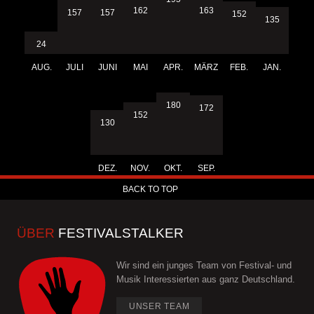
163
162
157
157
152
135
24
AUG.
JULI
JUNI
MAI
APR.
MÄRZ
FEB.
JAN.
180
172
152
130
DEZ.
NOV.
OKT.
SEP.
BACK TO TOP
ÜBER
FESTIVALSTALKER
Wir sind ein junges Team von Festival- und
Musik Interessierten aus ganz Deutschland.
UNSER TEAM