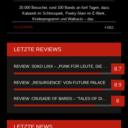
20.000 Besucher, rund 100 Bands an fünf Tagen, dazu
Kabarett im Schlosspark, Poetry-Slam im E-Werk,
Kinderprogramm und Walkacts – das..
ALLGEMEIN
4 DEZ.
LETZTE REVIEWS
REVIEW: SOKO LINX – „PUNK FÜR LEUTE, DIE PUNK HASZEN“
8.7
REVIEW: „RESURGENCE“ VON FUTURE PALACE
8.9
REVIEW: CRUSADE OF BARDS – “TALES OF DISTANT WORLDS“
8
LETZTE NEWS