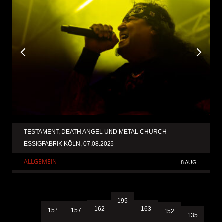
TESTAMENT, DEATH ANGEL UND METAL CHURCH –
ESSIGFABRIK KÖLN, 07.08.2026
ALLGEMEIN
8 AUG.
195
163
162
157
157
152
135