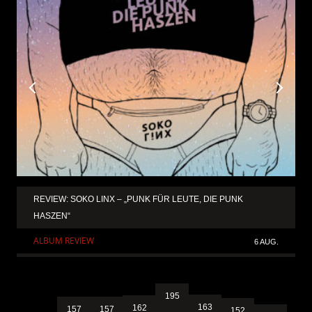
REVIEW: SOKO LINX – „PUNK FÜR LEUTE, DIE PUNK
HASZEN“
ALBUM REVIEW
6 AUG.
195
163
162
157
157
152