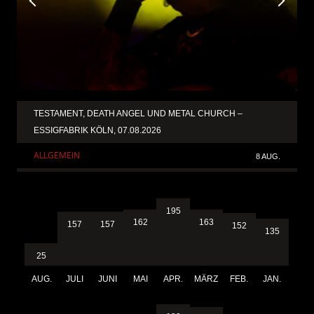
TESTAMENT, DEATH ANGEL UND METAL CHURCH –
ESSIGFABRIK KÖLN, 07.08.2026
ALLGEMEIN
8 AUG.
195
163
162
157
157
152
135
25
AUG.
JULI
JUNI
MAI
APR.
MÄRZ
FEB.
JAN.