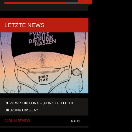
LETZTE NEWS
REVIEW: SOKO LINX – „PUNK FÜR LEUTE,
KAI HANSEN DIE ZW
DIE PUNK HASZEN“
TO LIFE“ AUS SEIN
SOLOALBUM „BORN 
ALBUM REVIEW
6 AUG.
ALLGEMEIN