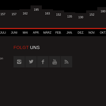
195
180
163
162
157
157
152
152
135
130
JULI
JUNI
MAI
APR.
MÄRZ
FEB.
JAN.
DEZ.
NOV.
OKT.
FOLGT
UNS
von