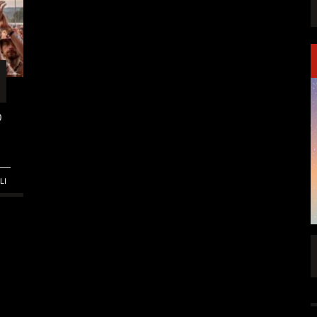
0
LI
FFENTLICHT
IGNEA DROPPT DIE ZWEITE SINGLE
„DARKNESS“
ALLGEMEIN
6 AUG.
5 AUG.