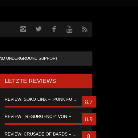
ND UNDERGROUND SUPPORT
LETZTE REVIEWS
REVIEW: SOKO LINX – „PUNK FÜR LEUTE, DIE PUNK HASZEN“
8.7
REVIEW: „RESURGENCE“ VON FUTURE PALACE
8.9
REVIEW: CRUSADE OF BARDS – “TALES OF DISTANT WORLDS“
8